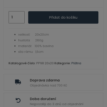
ild
enu
Plátno
Přidat do košíku
šeps
na
rámu
velikost: 20x20cm
280g
hustota: 280g
20x20
materiál: 100% bavlna
množství
síla rámu: 1,5cm
Katalogové číslo:
PP98 20x20
Kategorie:
Plátna
Doprava zdarma
Objednávka nad 700 Kč
Doba doručení
Nejpozději do 3 dnů od objednání