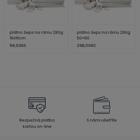
plátno šeps na rámu 280g
plátno šeps na rámu 280g
16x16cm
50×60
56,00
Kč
298,00
Kč
Bezpečná platba
S námi ušetříte
kartou on-line