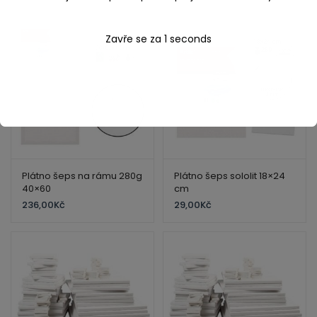
Zavře se za
1
seconds
Plátno šeps na rámu 280g
Plátno šeps sololit 18×24
40×60
cm
236,00
Kč
29,00
Kč