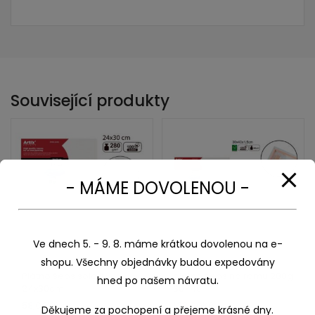
Související produkty
- MÁME DOVOLENOU -
Ve dnech 5. - 9. 8. máme krátkou dovolenou na e-
shopu. Všechny objednávky budou expedovány
Plátno šeps sololit
plátno šeps na rámu 280g
hned po našem návratu.
24x30cm
30×40
58,00
Kč
128,00
Kč
Děkujeme za pochopení a přejeme krásné dny.