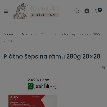
modal-check
0
xpand
ild
xpand
enu
ild
Domů
Malba
Plátna
Plátno šeps na rámu 280g
xpand
enu
20×20
ild
xpand
enu
ild
Plátno šeps na rámu 280g 20×20
enu
xpand
ild
enu
xpand
ild
xpand
enu
ild
xpand
enu