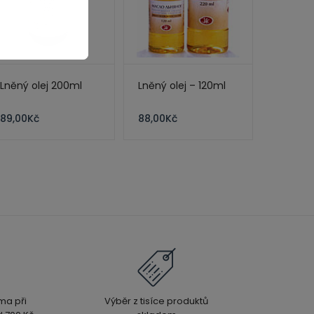
Lněný olej 200ml
Lněný olej – 120ml
89,00
Kč
88,00
Kč
ma při
Výběr z tisíce produktů