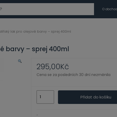
modal-check
O obcho
ířský lak pro olejové barvy – sprej 400ml
vé barvy – sprej 400ml
295,00
Kč
Cena se za posledních 30 dní nezměnila
Matný
Přidat do košíku
malířský
lak
pro
“