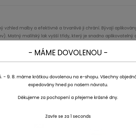
čný vzhled malby a efektivně a trvanlivě ji chrání. Bývají aplikov
ev). Matný malířský lak vyšší třídy, který je snadno aplikovatelný
- MÁME DOVOLENOU -
5. - 9. 8. máme krátkou dovolenou na e-shopu. Všechny objedn
expedovány hned po našem návratu.
Děkujeme za pochopení a přejeme krásné dny.
Zavře se za
1
seconds