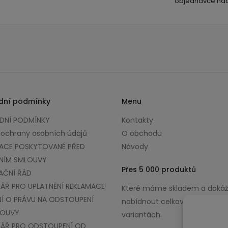
objednávce nad
dní podmínky
Menu
NÍ PODMÍNKY
Kontakty
 ochrany osobních údajů
O obchodu
ACE POSKYTOVANÉ PŘED
Návody
NÍM SMLOUVY
Přes 5 000 produktů
AČNÍ ŘÁD
ÁŘ PRO UPLATNĚNÍ REKLAMACE
Které máme skladem a doká
Í O PRÁVU NA ODSTOUPENÍ
nabídnout celkově až v 100 0
LOUVY
variantách.
ÁŘ PRO ODSTOUPENÍ OD