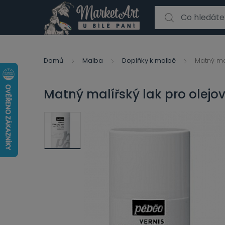
Search for:
Domů
Malba
Doplňky k malbě
Matný mal
Matný malířský lak pro olejo