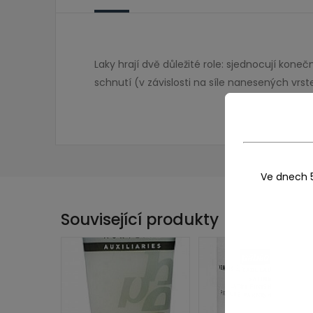
Laky hrají dvě důležité role: sjednocují kone
schnutí (v závislosti na síle nanesených vrst
Ve dnech 
Související produkty