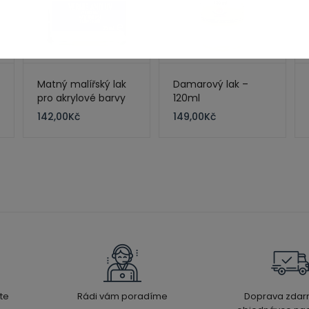
Matný malířský lak
Damarový lak –
pro akrylové barvy
120ml
142,00
Kč
149,00
Kč
te
Rádi vám poradíme
Doprava zdar