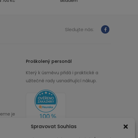
 700 Kč
skladem
Sledujte nás:
Proškolený personál
Který k úsměvu přidá i praktické a
užitečné rady usnadňující nákup.
žeme je
00
Spravovat Souhlas