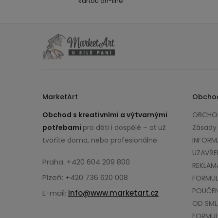
kartou on-line
MarketArt
Obcho
Obchod s kreativními a výtvarnými
OBCHOD
potřebami
pro děti i dospělé – ať už
Zásady
tvoříte doma, nebo profesionálně.
INFORM
UZAVŘE
Praha: +420 604 209 800
REKLAM
Plzeň: +420 736 620 008
FORMUL
POUČEN
E-mail:
info@www.marketart.cz
OD SM
FORMUL