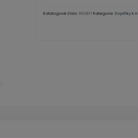
olejové
barvy
Katalogové číslo:
650817
Kategorie:
Doplňky k 
-
sprej
400ml
množství