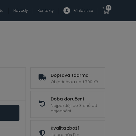
0
du
Návody
Kontakty
Přihlásit se
Doprava zdarma
Objednávka nad 700 Kč
Doba doručení
Nejpozději do 3 dnů od
objednání
Kvalita zboží
Je pro nás tím