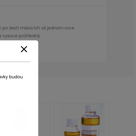
ány po šesti měsících až jednom roce
 a vysoce průhledný.
ávky budou