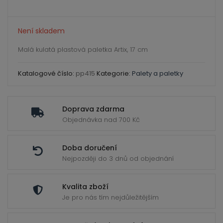
ild
enu
Není skladem
Malá kulatá plastová paletka Artix, 17 cm
Katalogové číslo:
pp415
Kategorie:
Palety a paletky
Doprava zdarma
Objednávka nad 700 Kč
Doba doručení
Nejpozději do 3 dnů od objednání
Kvalita zboží
Je pro nás tím nejdůležitějším