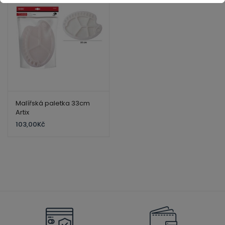
Malířská paletka 33cm
Artix
103,00
Kč