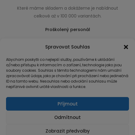
Které máme skladem a dokážeme je nabídnout
celkově až v 100 000 variantách.
Proškolený personál
Který k úsměvu přidá i praktické a užitečné rady
Spravovat Souhlas
usnadňující nákup.
Abychom poskytli co nejlepší služby, používáme k ukládání
a/nebo přístupu k informacím o zařízení, technologie jako jsou
soubory cookies. Souhlas s těmito technologiemi nám umožní
zpracovávat údaje, jako je chování při procházení nebo jedinečná
ID na tomto webu. Nesouhlas nebo odvolání souhlasu může
nepříznivě ovlivnit určité vlastnosti a funkce.
Příjmout
Odmítnout
Zobrazit předvolby