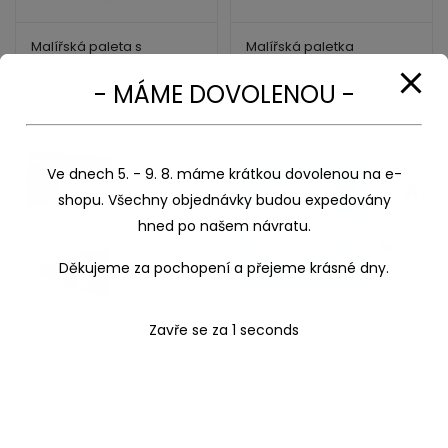
Malířská paleta s
Malířská paletka
vyměnitelnými listy
obdélníková Artix
22x28cm
- MÁME DOVOLENOU -
89,00
Kč
99,00
Kč
46,00
Kč
52,00
Kč
Ve dnech 5. - 9. 8. máme krátkou dovolenou na e-
shopu. Všechny objednávky budou expedovány
hned po našem návratu.
Děkujeme za pochopení a přejeme krásné dny.
Zavře se za
1
seconds
Malířská paleta s
Paleta papírová, A3
vyměnitelnými listy
42×29,7cm
35x27cm
107,00
Kč
147,00
Kč