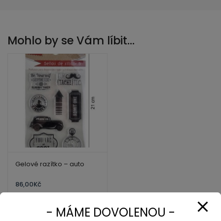
Mohlo by se Vám líbit…
Gelové razítko – auto
86,00
Kč
- MÁME DOVOLENOU -