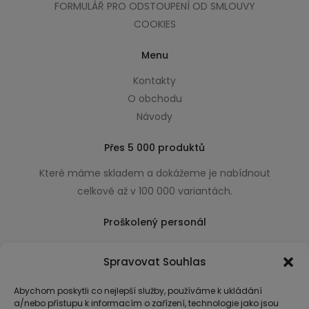
FORMULÁŘ PRO ODSTOUPENÍ OD SMLOUVY
COOKIES
Menu
Kontakty
O obchodu
Návody
Přes 5 000 produktů
Které máme skladem a dokážeme je nabídnout
celkově až v 100 000 variantách.
Proškolený personál
Který k úsměvu přidá i praktické a užitečné rady
Spravovat Souhlas
usnadňující nákup.
Abychom poskytli co nejlepší služby, používáme k ukládání
a/nebo přístupu k informacím o zařízení, technologie jako jsou