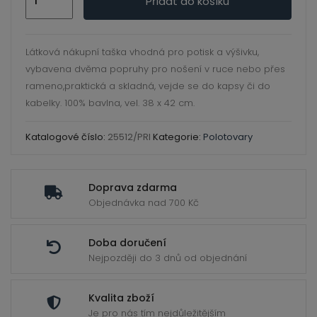
ild
Přidat do košíku
taška
enu
s
krátkým
Látková nákupní taška vhodná pro potisk a výšivku,
uchem
vybavena dvěma popruhy pro nošení v ruce nebo přes
přírodní
rameno,praktická a skladná, vejde se do kapsy či do
množství
kabelky. 100% bavlna, vel. 38 x 42 cm.
Katalogové číslo:
25512/PRI
Kategorie:
Polotovary
Doprava zdarma
Objednávka nad 700 Kč
Doba doručení
Nejpozději do 3 dnů od objednání
Kvalita zboží
Je pro nás tím nejdůležitějším