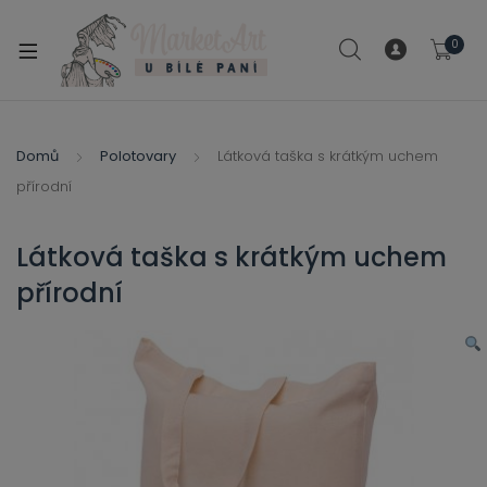
modal-check
0
xpand
ild
xpand
enu
ild
Domů
Polotovary
Látková taška s krátkým uchem
xpand
enu
přírodní
ild
xpand
enu
ild
Látková taška s krátkým uchem
enu
přírodní
xpand
ild
enu
xpand
ild
xpand
enu
ild
xpand
enu