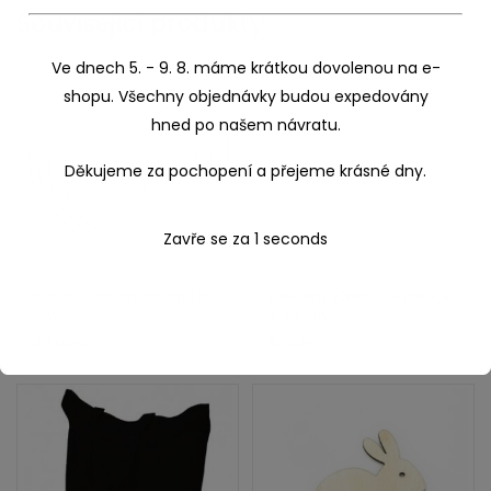
Související produkty
Ve dnech 5. - 9. 8. máme krátkou dovolenou na e-
shopu. Všechny objednávky budou expedovány
hned po našem návratu.
Děkujeme za pochopení a přejeme krásné dny.
Zavře se za
1
seconds
Kroužky na lapače snů 12
Dřevěný výřez – vejce 4,8
cm
x 3,5 cm
29,00
Kč
5,00
Kč