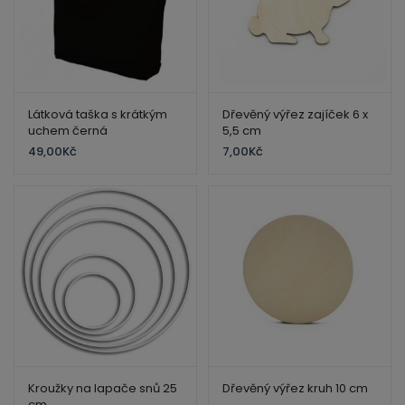
Látková taška s krátkým
Dřevěný výřez zajíček 6 x
uchem černá
5,5 cm
49,00
Kč
7,00
Kč
Kroužky na lapače snů 25
Dřevěný výřez kruh 10 cm
cm