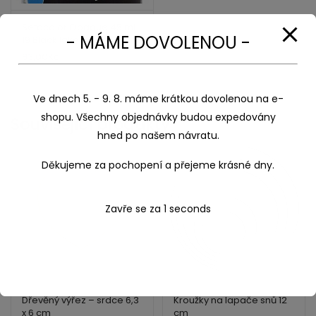
Setacolor Opaque 45 ml
- MÁME DOVOLENOU -
19 Black lake
93,00
Kč
Ve dnech 5. - 9. 8. máme krátkou dovolenou na e-
shopu. Všechny objednávky budou expedovány
Související produkty
hned po našem návratu.
Děkujeme za pochopení a přejeme krásné dny.
Zavře se za
1
seconds
Dřevěný výřez – srdce 6,3
Kroužky na lapače snů 12
x 6 cm
cm