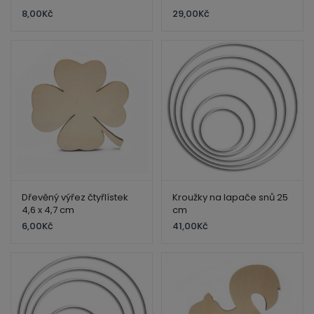
8,00
Kč
29,00
Kč
Dřevěný výřez čtyřlístek
Kroužky na lapače snů 25
4,6 x 4,7 cm
cm
6,00
Kč
41,00
Kč