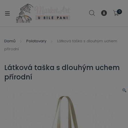
modal-check
0
xpand
ild
xpand
enu
ild
Domů
Polotovary
Látková taška s dlouhým uchem
xpand
enu
přírodní
ild
xpand
enu
ild
Látková taška s dlouhým uchem
enu
přírodní
xpand
ild
enu
xpand
ild
xpand
enu
ild
xpand
enu