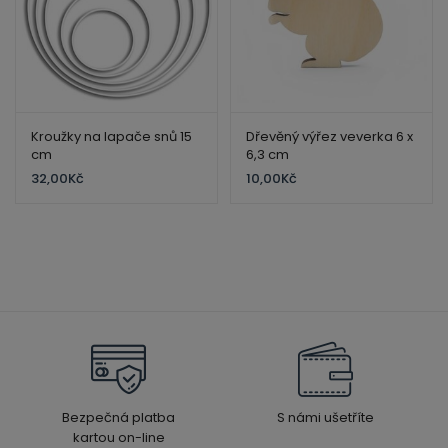
Kroužky na lapače snů 15
Dřevěný výřez veverka 6 x
cm
6,3 cm
32,00
Kč
10,00
Kč
Bezpečná platba
S námi ušetříte
kartou on-line