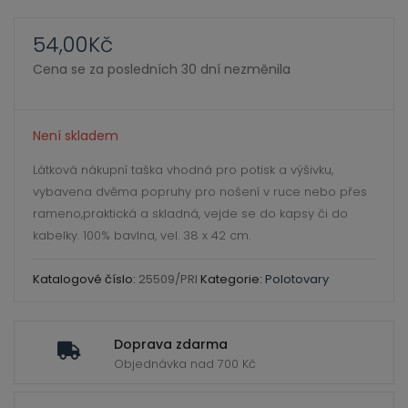
ild
enu
54,00
Kč
Cena se za posledních 30 dní nezměnila
Není skladem
Látková nákupní taška vhodná pro potisk a výšivku,
vybavena dvěma popruhy pro nošení v ruce nebo přes
rameno,praktická a skladná, vejde se do kapsy či do
kabelky. 100% bavlna, vel. 38 x 42 cm.
Katalogové číslo:
25509/PRI
Kategorie:
Polotovary
Doprava zdarma
Objednávka nad 700 Kč