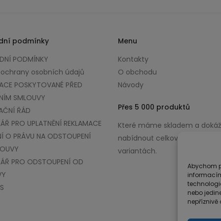
dní podmínky
Menu
NÍ PODMÍNKY
Kontakty
 ochrany osobních údajů
O obchodu
ACE POSKYTOVANÉ PŘED
Návody
NÍM SMLOUVY
Přes 5 000 produktů
AČNÍ ŘÁD
ÁŘ PRO UPLATNĚNÍ REKLAMACE
Které máme skladem a doká
Í O PRÁVU NA ODSTOUPENÍ
nabídnout celkově až v 100 0
LOUVY
variantách.
ÁŘ PRO ODSTOUPENÍ OD
Abychom po
VY
informacím
technologi
S
nebo jedin
nepříznivě o