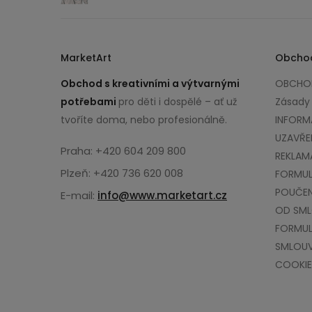
MarketArt
Obcho
Obchod s kreativními a výtvarnými
OBCHOD
potřebami
pro děti i dospělé – ať už
Zásady
tvoříte doma, nebo profesionálně.
INFORM
UZAVŘE
Praha: +420 604 209 800
REKLAM
Plzeň: +420 736 620 008
FORMUL
POUČEN
E-mail:
info@www.marketart.cz
OD SM
FORMUL
SMLOU
COOKIE