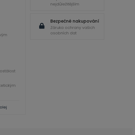
nejdůležitějším
Bezpečné nakupování
Záruka ochrany vašich
osobních dat
ovým
lostálost
tetickým
olej