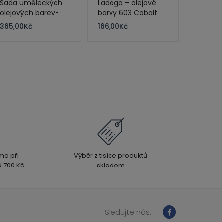
Sada uměleckých
Ladoga – olejové
olejových barev-
barvy 603 Cobalt
Nevskaya palitra St.
Violet Deep 120 ml
365,00
Kč
166,00
Kč
petersburg –
Ladoga 8x18ml
ma při
Výběr z tisíce produktů
 700 Kč
skladem
Sledujte nás: