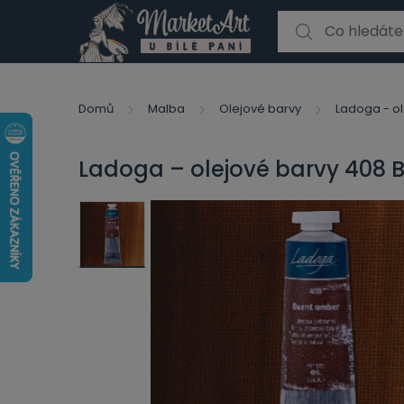
Search for:
Domů
Malba
Olejové barvy
Ladoga - ol
Ladoga – olejové barvy 408 