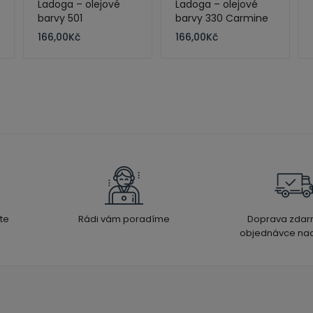
Ladoga – olejové
Ladoga – olejové
barvy 501
barvy 330 Carmine
Ultramarine Light
120 ml
166,00
Kč
166,00
Kč
120 ml
te
Rádi vám poradíme
Doprava zdar
objednávce nad