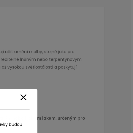
jí učit umění malby, stejně jako pro
oveň ředitelné lněným nebo terpentýnovým
ž vysokou světlostálostí a poskytují
matným nebo lesklým lakem, určeným pro
ávky budou