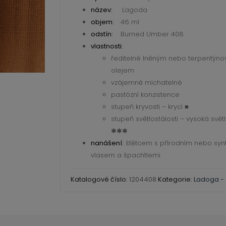
408
název:
Lagoda
Burned
objem:
46 ml
Umber
odstín:
Burned Umber 408
46
vlastnosti
:
ředitelné lněným nebo terpentýn
ml
olejem
množství
vzájemně míchatelné
pastózní konzistence
stupeň kryvosti – krycí ■
stupeň světlostálosti – vysoká svět
✱✱✱
nanášení:
štětcem s přírodním nebo syn
vlasem a špachtlemi
Katalogové číslo:
1204408
Kategorie:
Ladoga - 