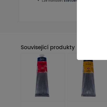
Lze nanášet
štětcem
s přírodním neb
Související produkty