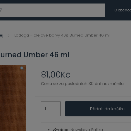
modal-check
O obcho
ej
Ladoga – olejové barvy 408 Burned Umber 46 ml
Burned Umber 46 ml
81,00
Kč
Cena se za posledních 30 dní nezměnila
Ladoga
Přidat do košíku
-
olejové
barvy
výrobce:
Newskaya Palitra