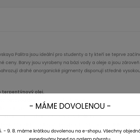
aya Palitra jsou ideální pro studenty a ty kteří se teprve začína
atelné ceny. Barvy jsou vyrobeny na bázi vody a oleje a jsou zár
hrazují drahé anorganické pigmenty disponují středně vysokou a
o terpentýnový olej.
sololitovou desku
, dřevo nebo kámen.
- MÁME DOVOLENOU -
dné barevné pigmenty
ství nanesených barev, týden až několik měsíců.
ze použít média, a barvy lze po úplném zaschnutí zalakovat 
5. - 9. 8. máme krátkou dovolenou na e-shopu. Všechny objedn
expedovány hned po našem návratu.