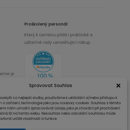
Proškolený personál
Který k úsměvu přidá i praktické a
užitečné rady usnadňující nákup.
žeme je
00
Spravovat Souhlas
skytli co nejlepší služby, používáme k ukládání a/nebo přístupu k
 o zařízení, technologie jako jsou soubory cookies. Souhlas s těmito
emi nám umožní zpracovávat údaje, jako je chování při procházení
ečná ID na tomto webu. Nesouhlas nebo odvolání souhlasu může
vlivnit určité vlastnosti a funkce.