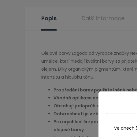
Popis
Další informace
Olejové barvy Lagoda od výrobce značky Nevsk
umělce, kteří hledají kvalitní barvy za přij
olejem. Díky organickým pigmentům, které na
intenzitu a hloubku tónu.
Pro zředění barev použijte lněný neb
Vhodná aplikace na
plátno
, lepenku,
Obsahují poloprůhledné až neprůhle
Doba schnutí je v závislosti na množ
Pro urychlení či zpomalení schnutí l
Ve dnech 
olejové barvy.