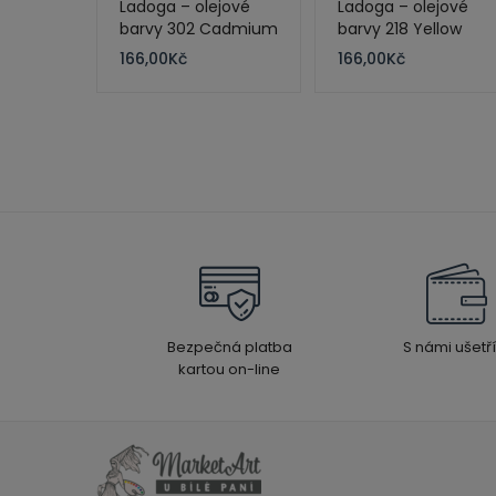
Ladoga – olejové
Ladoga – olejové
barvy 302 Cadmium
barvy 218 Yellow
Red Light 120 ml
Ochre 120 ml
166,00
Kč
166,00
Kč
Bezpečná platba
S námi ušetří
kartou on-line