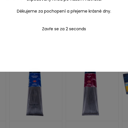
o syntetickým vlasem i
špachtlemi
.
Děkujeme za pochopení a přejeme krásné dny.
Zavře se za
1
seconds