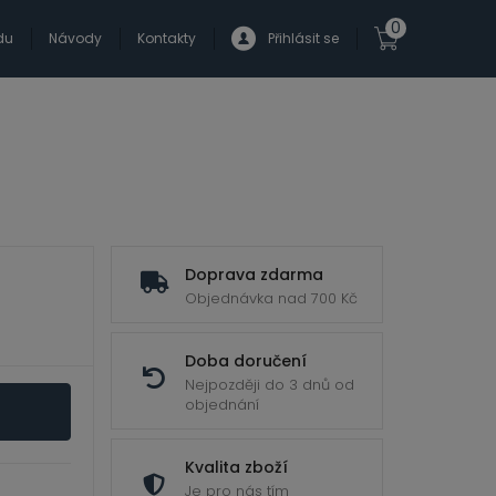
0
du
Návody
Kontakty
Přihlásit se
Doprava zdarma
Objednávka nad 700 Kč
Doba doručení
Nejpozději do 3 dnů od
objednání
Kvalita zboží
Je pro nás tím