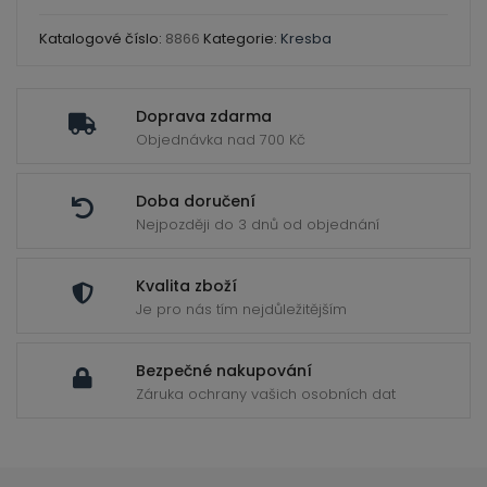
ild
ks
enu
množství
Katalogové číslo:
8866
Kategorie:
Kresba
Doprava zdarma
Objednávka nad 700 Kč
Doba doručení
Nejpozději do 3 dnů od objednání
Kvalita zboží
Je pro nás tím nejdůležitějším
Bezpečné nakupování
Záruka ochrany vašich osobních dat