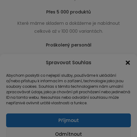
Přes 5 000 produktů
Které máme skladem a dokážeme je nabídnout
celkově až v 100 000 variantách.
Proškolený personál
Který k úsměvu přidá i praktické a užitečné rady
Spravovat Souhlas
usnadňující nákup.
Abychom poskytli co nejlepší služby, používáme k ukládání
a/nebo přístupu k informacím o zařízení, technologie jako jsou
soubory cookies. Souhlas s těmito technologiemi nám umožní
zpracovávat údaje, jako je chování při procházení nebo jedinečná
ID na tomto webu. Nesouhlas nebo odvolání souhlasu může
nepříznivě ovlivnit určité vlastnosti a funkce.
Příjmout
Odmítnout