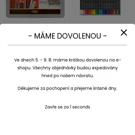
kreslířský set střední 23 ks
Pastelky Faber-Castell
- MÁME DOVOLENOU -
sada 24 ks black
770,00
Kč
280,00
Kč
Ve dnech 5. - 9. 8. máme krátkou dovolenou na e-
shopu. Všechny objednávky budou expedovány
hned po našem návratu.
Děkujeme za pochopení a přejeme krásné dny.
Zavře se za
1
seconds
Fixative Spray Ghiant 400
Sada pastelek Polycolor v
ml
plechu 36
225,00
Kč
739,00
Kč