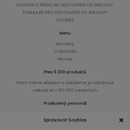
POUČENÍ O PRÁVU NA ODSTOUPENÍ OD SMLOUVY
FORMULÁŘ PRO ODSTOUPENÍ OD SMLOUVY
COOKIES
Menu
Kontakty
O obchodu
Návody
Přes 5 000 produktů
Které máme skladem a dokážeme je nabídnout
celkově až v 100 000 variantách.
Proškolený personál
Který k úsměvu přidá i praktické a užitečné rady
Spravovat Souhlas
usnadňující nákup.