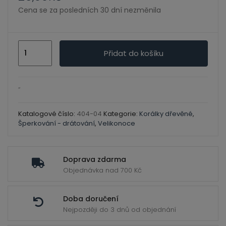
ild
Cena se za posledních 30 dní nezměnila
enu
Korálky
Přidat do košíku
dřevěné
lakované
žlutá
“
12mm/
35
Katalogové číslo:
404-04
Kategorie:
Korálky dřevěné
,
Šperkování - drátování
,
Velikonoce
ks
množství
Doprava zdarma
Objednávka nad 700 Kč
Doba doručení
Nejpozději do 3 dnů od objednání