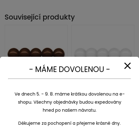
Související produkty
- MÁME DOVOLENOU -
Ve dnech 5. - 9. 8. máme krátkou dovolenou na e-
Korálky dřevěné lakované
Korálky dřevěné lakované
hnědá 6mm/ 120 ks
bílá 10mm/ 56 ks
shopu. Všechny objednávky budou expedovány
29,00
Kč
29,00
Kč
hned po našem návratu.
Děkujeme za pochopení a přejeme krásné dny.