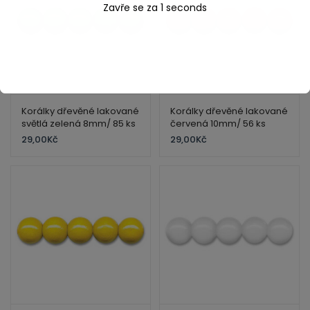
Zavře se za
1
seconds
Korálky dřevěné lakované
Korálky dřevěné lakované
světlá zelená 8mm/ 85 ks
červená 10mm/ 56 ks
29,00
Kč
29,00
Kč