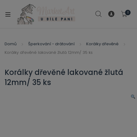
modal-check
0
xpand
ild
xpand
enu
ild
Domů
Šperkování - drátování
Korálky dřevěné
xpand
enu
Korálky dřevěné lakované žlutá 12mm/ 35 ks
ild
xpand
enu
ild
Korálky dřevěné lakované žlutá
enu
12mm/ 35 ks
xpand
ild
enu
xpand
ild
xpand
enu
ild
xpand
enu