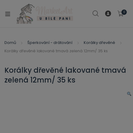
modal-check
0
xpand
ild
xpand
enu
ild
Domů
Šperkování - drátování
Korálky dřevěné
xpand
enu
Korálky dřevěné lakované tmavá zelená 12mm/ 35 ks
ild
xpand
enu
ild
Korálky dřevěné lakované tmavá
enu
zelená 12mm/ 35 ks
xpand
ild
enu
xpand
ild
xpand
enu
ild
xpand
enu