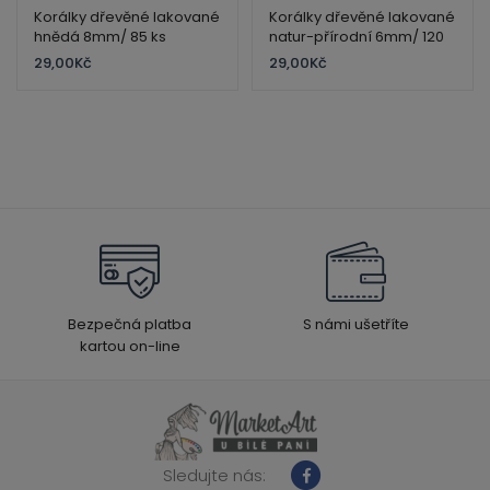
Korálky dřevěné lakované
Korálky dřevěné lakované
hnědá 8mm/ 85 ks
natur-přírodní 6mm/ 120
ks
29,00
Kč
29,00
Kč
Bezpečná platba
S námi ušetříte
kartou on-line
Sledujte nás: