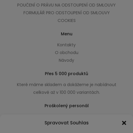
POUČENÍ O PRÁVU NA ODSTOUPENÍ OD SMLOUVY
FORMULÁŘ PRO ODSTOUPENÍ OD SMLOUVY
COOKIES
Menu
Kontakty
O obchodu
Návody
Přes 5 000 produktů
Které máme skladem a dokážeme je nabídnout
celkově až v 100 000 variantách.
Proškolený personál
Který k úsměvu přidá i praktické a užitečné rady
Spravovat Souhlas
usnadňující nákup.