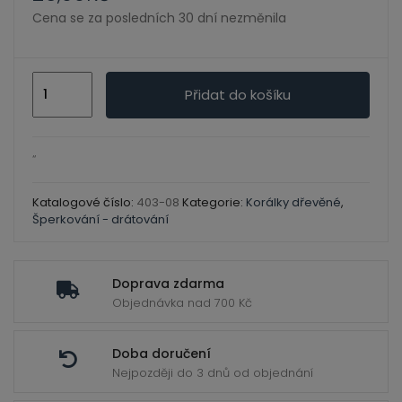
ild
Cena se za posledních 30 dní nezměnila
enu
Korálky
Přidat do košíku
dřevěné
lakované
tmavá
“
zelená
12mm/
Katalogové číslo:
403-08
Kategorie:
Korálky dřevěné
,
Šperkování - drátování
35
ks
množství
Doprava zdarma
Objednávka nad 700 Kč
Doba doručení
Nejpozději do 3 dnů od objednání