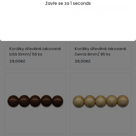
Zavře se za
1
seconds
Korálky dřevěné lakované
Korálky dřevěné lakované
bílá 10mm/ 56 ks
černá 8mm/ 85 ks
29,00
Kč
29,00
Kč