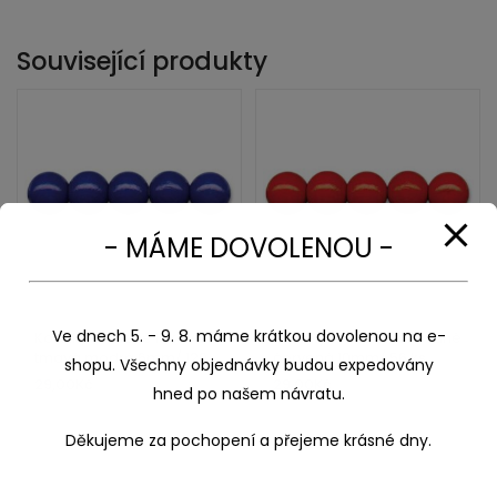
Související produkty
- MÁME DOVOLENOU -
Ve dnech 5. - 9. 8. máme krátkou dovolenou na e-
Korálky dřevěné lakované
Korálky dřevěné lakované
tmavá modrá 6mm/ 120
červená 10mm/ 56 ks
shopu. Všechny objednávky budou expedovány
ks
29,00
Kč
29,00
Kč
hned po našem návratu.
Děkujeme za pochopení a přejeme krásné dny.