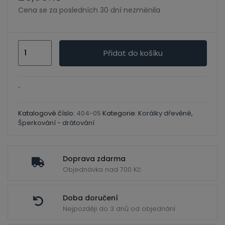
ild
Cena se za posledních 30 dní nezměnila
enu
Korálky
Přidat do košíku
dřevěné
lakované
oranžová
“
12mm/
35
Katalogové číslo:
404-05
Kategorie:
Korálky dřevěné
,
Šperkování - drátování
ks
množství
Doprava zdarma
Objednávka nad 700 Kč
Doba doručení
Nejpozději do 3 dnů od objednání