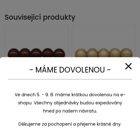
Související produkty
- MÁME DOVOLENOU -
Ve dnech 5. - 9. 8. máme krátkou dovolenou na e-
Korálky dřevěné lakované
Korálky dřevěné lakované
hnědá 6mm/ 120 ks
natur-přírodní 6mm/ 120
shopu. Všechny objednávky budou expedovány
ks
29,00
Kč
29,00
Kč
hned po našem návratu.
Děkujeme za pochopení a přejeme krásné dny.