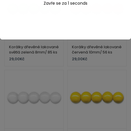
Zavře se za
1
seconds
Korálky dřevěné lakované
Korálky dřevěné lakované
světlá zelená 8mm/ 85 ks
červená 10mm/ 56 ks
29,00
Kč
29,00
Kč