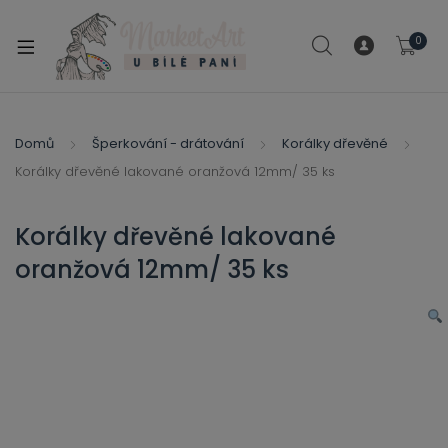
modal-check
0
xpand
ild
xpand
enu
ild
Domů
Šperkování - drátování
Korálky dřevěné
xpand
enu
Korálky dřevěné lakované oranžová 12mm/ 35 ks
ild
xpand
enu
ild
Korálky dřevěné lakované
enu
oranžová 12mm/ 35 ks
xpand
ild
enu
xpand
ild
xpand
enu
ild
xpand
enu