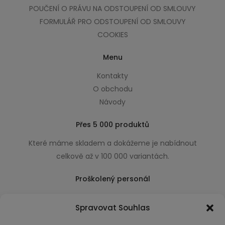
POUČENÍ O PRÁVU NA ODSTOUPENÍ OD SMLOUVY
FORMULÁŘ PRO ODSTOUPENÍ OD SMLOUVY
COOKIES
Menu
Kontakty
O obchodu
Návody
Přes 5 000 produktů
Které máme skladem a dokážeme je nabídnout
celkově až v 100 000 variantách.
Proškolený personál
Který k úsměvu přidá i praktické a užitečné rady
Spravovat Souhlas
usnadňující nákup.