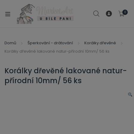
modal-check
0
xpand
ild
xpand
enu
ild
Domů
Šperkování - drátování
Korálky dřevěné
xpand
enu
Korálky dřevěné lakované natur-přírodní 10mm/ 56 ks
ild
xpand
enu
ild
Korálky dřevěné lakované natur-
enu
přírodní 10mm/ 56 ks
xpand
ild
enu
xpand
ild
xpand
enu
ild
xpand
enu