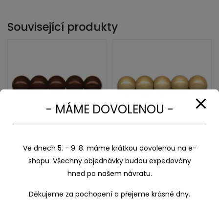
Související produkty
- MÁME DOVOLENOU -
Ve dnech 5. - 9. 8. máme krátkou dovolenou na e-
Korálky dřevěné lakované
Korálky dřevěné lakované
hnědá 8mm/ 85 ks
natur-přírodní 6mm/ 120
shopu. Všechny objednávky budou expedovány
ks
29,00
Kč
29,00
Kč
hned po našem návratu.
Děkujeme za pochopení a přejeme krásné dny.