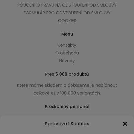
POUČENÍ O PRÁVU NA ODSTOUPENÍ OD SMLOUVY
FORMULÁŘ PRO ODSTOUPENÍ OD SMLOUVY
COOKIES
Menu
Kontakty
O obchodu
Návody
Přes 5 000 produktů
Které máme skladem a dokážeme je nabídnout
celkově až v 100 000 variantách.
Proškolený personál
Který k úsměvu přidá i praktické a užitečné rady
Spravovat Souhlas
usnadňující nákup.