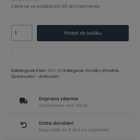
ild
Cena se za posledních 30 dní nezměnila
enu
Korálky
Přidat do košíku
dřevěné
lakované
natur-
“
přírodní
10mm/
Katalogové číslo:
403-03
Kategorie:
Korálky dřevěné
,
Šperkování - drátování
56
ks
množství
Doprava zdarma
Objednávka nad 700 Kč
Doba doručení
Nejpozději do 3 dnů od objednání