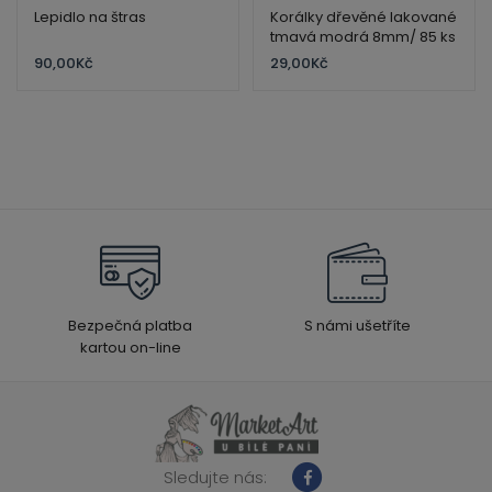
Lepidlo na štras
Korálky dřevěné lakované
tmavá modrá 8mm/ 85 ks
90,00
Kč
29,00
Kč
Bezpečná platba
S námi ušetříte
kartou on-line
Sledujte nás: