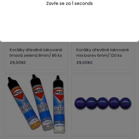
Zavře se za
1
seconds
Korálky dřevěné lakované
Korálky dřevěné lakované
tmavá zelená 8mm/ 85 ks
mix barev 6mm/ 120 ks
29,00
Kč
29,00
Kč