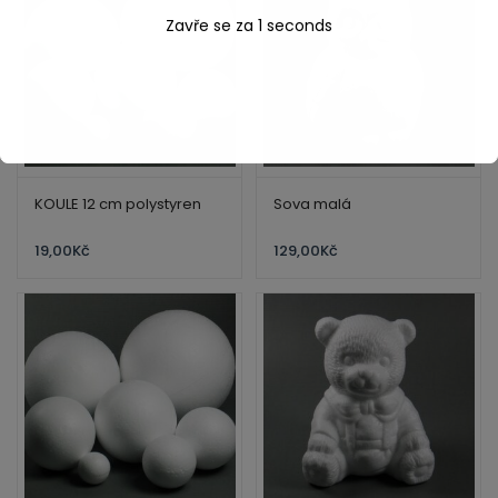
Zavře se za
1
seconds
KOULE 12 cm polystyren
Sova malá
19,00
Kč
129,00
Kč