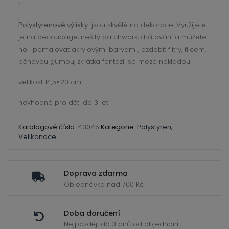
ild
”
enu
Polystyrenové výlisky
jsou skvělé na dekorace. Využijete
je na decoupage, nešitý patchwork, drátování a můžete
ho i pomalovat akrylovými barvami., ozdobit flitry, filcem,
pěnovou gumou, zkrátka fantazii se meze nekladou.
velikost 14,5×20 cm
nevhodné pro děti do 3 let.
Katalogové číslo:
43045
Kategorie:
Polystyren
,
Velikonoce
Doprava zdarma
Objednávka nad 700 Kč
Doba doručení
Nejpozději do 3 dnů od objednání