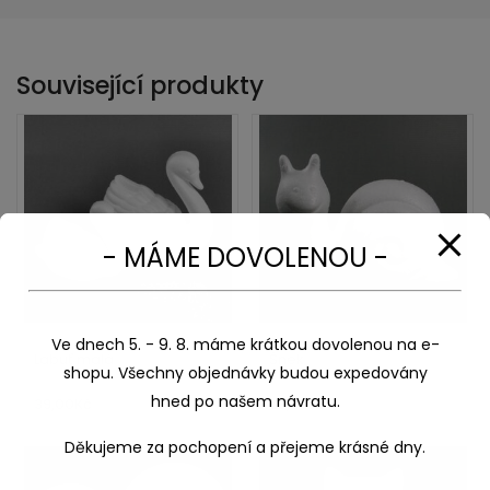
Související produkty
- MÁME DOVOLENOU -
Ve dnech 5. - 9. 8. máme krátkou dovolenou na e-
Labuť malá
Šnek
shopu. Všechny objednávky budou expedovány
hned po našem návratu.
39,00
Kč
69,00
Kč
Děkujeme za pochopení a přejeme krásné dny.