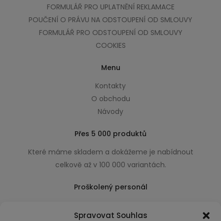
FORMULÁŘ PRO UPLATNĚNÍ REKLAMACE
POUČENÍ O PRÁVU NA ODSTOUPENÍ OD SMLOUVY
FORMULÁŘ PRO ODSTOUPENÍ OD SMLOUVY
COOKIES
Menu
Kontakty
O obchodu
Návody
Přes 5 000 produktů
Které máme skladem a dokážeme je nabídnout
celkově až v 100 000 variantách.
Proškolený personál
Který k úsměvu přidá i praktické a užitečné rady
Spravovat Souhlas
usnadňující nákup.