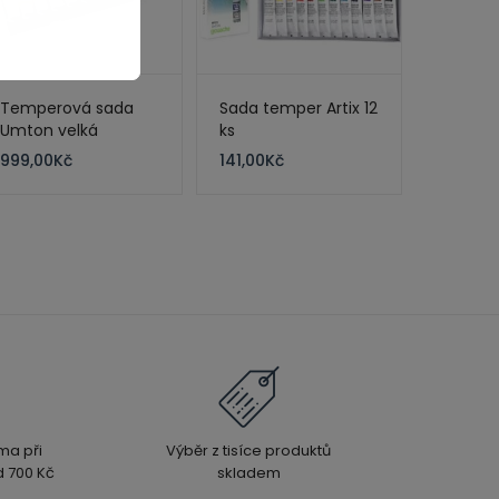
Temperová sada
Sada temper Artix 12
Umton velká
ks
999,00
Kč
141,00
Kč
ma při
Výběr z tisíce produktů
 700 Kč
skladem