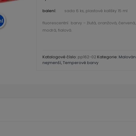
sada
balení:
sada 6 ks, plastové kalíšky 15 ml
6
ks
fluorescentní barvy – žlutá, oranžová, červená,
množství
modrá, fialová.
Katalogové číslo:
pp162-02
Kategorie:
Malován
nejmenší
,
Temperové barvy