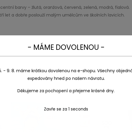
entní barvy – žlutá, oranžová, červená, zelená, modrá, fialová. 
d tří let a dobře poslouží malým umělcům ve školních lavicích.
- MÁME DOVOLENOU -
5. - 9. 8. máme krátkou dovolenou na e-shopu. Všechny objedn
expedovány hned po našem návratu.
Děkujeme za pochopení a přejeme krásné dny.
Sleva!
Zavře se za
1
seconds