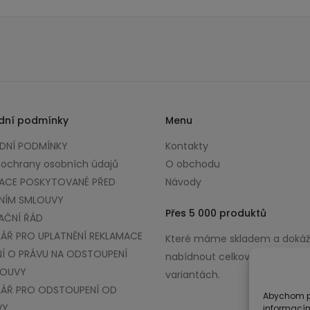
dní podmínky
Menu
NÍ PODMÍNKY
Kontakty
 ochrany osobních údajů
O obchodu
ACE POSKYTOVANÉ PŘED
Návody
NÍM SMLOUVY
Přes 5 000 produktů
AČNÍ ŘÁD
ÁŘ PRO UPLATNĚNÍ REKLAMACE
Které máme skladem a doká
Í O PRÁVU NA ODSTOUPENÍ
nabídnout celkově až v 100 0
LOUVY
variantách.
ÁŘ PRO ODSTOUPENÍ OD
Abychom po
VY
informacím