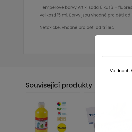
Temperové barvy Artix, sada 6 kusů – fluoresc
velikosti 15 ml. Barvy jsou vhodné pro děti o
Netoxické, vhodné pro děti od tří let.
Ve dnech 
Související produkty