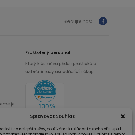
Sledujte nás:
Proškolený personál
Který k úsměvu přidá i praktické a
užitečné rady usnadňující nákup.
žeme je
00
Spravovat Souhlas
skytli co nejlepší služby, používáme k ukládání a/nebo přístupu k
 o zařízení, technologie jako jsou soubory cookies. Souhlas s těmito