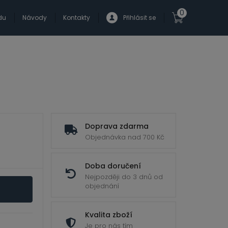
0
du
Návody
Kontakty
Přihlásit se
Doprava zdarma
Objednávka nad 700 Kč
Doba doručení
Nejpozději do 3 dnů od
objednání
Kvalita zboží
Je pro nás tím