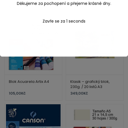
Děkujeme za pochopení a přejeme krásné dny.
59,00
Kč
65,00
Kč
396,00
Kč
Zavře se za
1
seconds
Blok Acuarela Artix A4
Klasik – grafický blok,
230g. / 20 listů A3
105,00
Kč
349,00
Kč