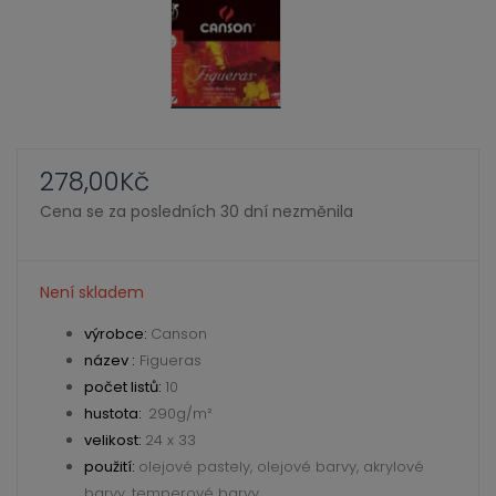
ild
xpand
enu
ild
enu
xpand
ild
278,00
Kč
xpand
enu
Cena se za posledních 30 dní nezměnila
ild
enu
xpand
ild
Není skladem
enu
výrobce:
Canson
název :
Figueras
počet listů:
10
xpand
hustota:
290g/m²
ild
velikost:
24 x 33
enu
xpand
použití:
olejové pastely, olejové barvy, akrylové
barvy, temperové barvy