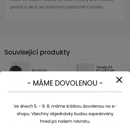
pastel a akryl, se značnými pastózními účinky.
Související produkty
Sleva!
- MÁME DOVOLENOU -
Ve dnech 5. - 9. 8. máme krátkou dovolenou na e-
shopu. Všechny objednávky budou expedovány
hned po našem návratu.
Akvarelový papír A4+, 5
Blok Acuarela Artix A3 300
ks
g/m2