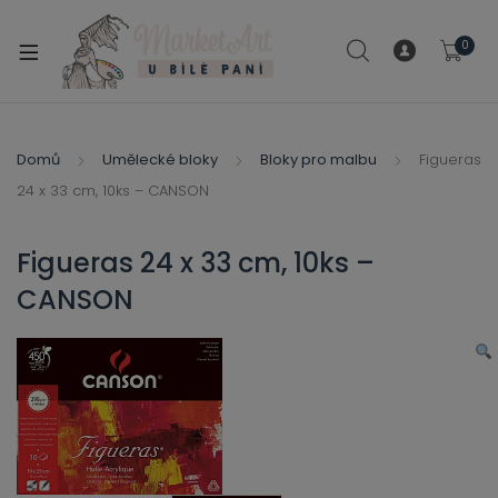
modal-check
0
xpand
ild
xpand
enu
ild
Domů
Umělecké bloky
Bloky pro malbu
Figueras
xpand
enu
24 x 33 cm, 10ks – CANSON
ild
xpand
enu
ild
Figueras 24 x 33 cm, 10ks –
enu
CANSON
xpand
ild
enu
xpand
ild
xpand
enu
ild
xpand
enu