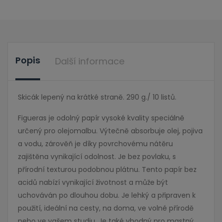
Popis
Další informace
Skicák lepený na krátké straně. 290 g./ 10 listů.
Figueras je odolný papír vysoké kvality speciálně
určený pro olejomalbu. Výtečně absorbuje olej, pojiva
a vodu, zárověň je díky povrchovému nátěru
zajištěna vynikající odolnost. Je bez povlaku, s
přírodní texturou podobnou plátnu. Tento papír bez
acidů nabízí vynikající životnost a může být
uchováván po dlouhou dobu. Je lehký a připraven k
použití, ideální na cesty, na doma, ve volné přírodě
nebo ve vašem studiu. Je také vhodný pro mastný