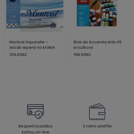
Montval Aquarelle –
Blok de Acuarela Artix A5
skicák lepený na krátké
kroužkový
straně. 300g./ 12 listů.
109,00
Kč
156,00
Kč
18×25 cm, mokrá akvarel
Bezpečná platba
S námi ušetříte
kartou on-line