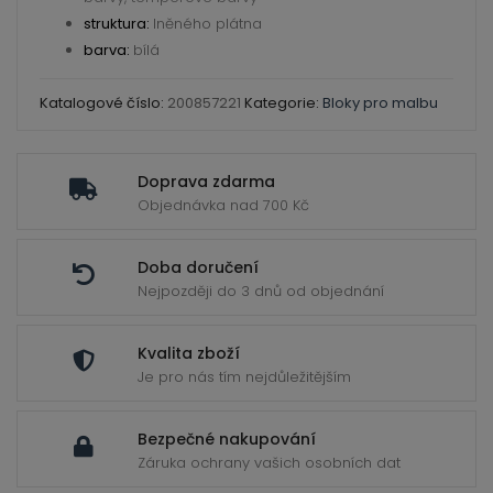
ild
struktura:
lněného plátna
enu
barva:
bílá
Katalogové číslo:
200857221
Kategorie:
Bloky pro malbu
Doprava zdarma
Objednávka nad 700 Kč
Doba doručení
Nejpozději do 3 dnů od objednání
Kvalita zboží
Je pro nás tím nejdůležitějším
Bezpečné nakupování
Záruka ochrany vašich osobních dat