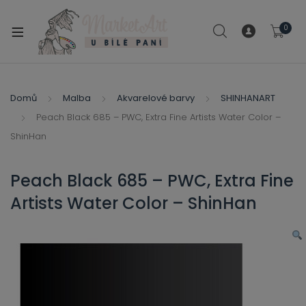
modal-check
0
xpand
ild
xpand
enu
ild
Domů
Malba
Akvarelové barvy
SHINHANART
xpand
enu
Peach Black 685 – PWC, Extra Fine Artists Water Color –
ild
xpand
ShinHan
enu
ild
enu
Peach Black 685 – PWC, Extra Fine
xpand
Artists Water Color – ShinHan
ild
enu
xpand
ild
xpand
enu
ild
xpand
enu