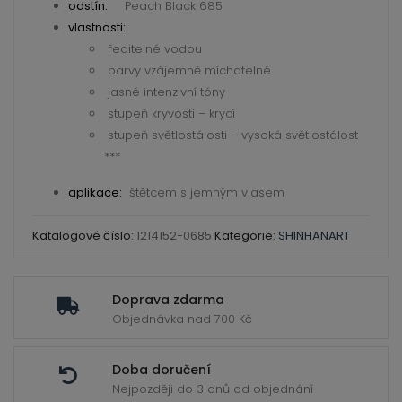
Fine
odstín:
Peach Black 685
Artists
vlastnosti:
ředitelné vodou
Water
barvy vzájemně míchatelné
Color
jasné intenzivní tóny
–
stupeň kryvosti – krycí
ShinHan
stupeň světlostálosti – vysoká světlostálost
množství
***
aplikace:
štětcem s jemným vlasem
Katalogové číslo:
1214152-0685
Kategorie:
SHINHANART
Doprava zdarma
Objednávka nad 700 Kč
Doba doručení
Nejpozději do 3 dnů od objednání