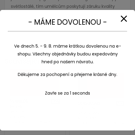
světlostálé, tím umělcům poskytují záruku kvality
akvarelové malby.
- MÁME DOVOLENOU -
Ve dnech 5. - 9. 8. máme krátkou dovolenou na e-
shopu. Všechny objednávky budou expedovány
Související produkty
hned po našem návratu.
Děkujeme za pochopení a přejeme krásné dny.
Zavře se za
1
seconds