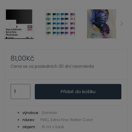
ild
enu
81,00
Kč
Cena se za posledních 30 dní nezměnila
Peach
Přidat do košíku
Black
685
–
výrobce:
ShinHan
PWC,
název:
PWC, Extra Fine Water Color
Extra
objem:
15 ml v tubě