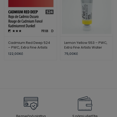
Cadmium Red Deep 524
Lemon Yellow 553 – PWC,
– PWC, Extra Fine Artists
Extra Fine Artists Water
Water Color – ShinHan
Color – ShinHan
122,00
Kč
75,00
Kč
Bezpečná platba
S námi ušetříte