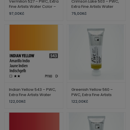
Vermilion 527 – PWC, Extra
Crimson Lake 503 – PWC,
Fine Artists Water Color –
Extra Fine Artists Water
ShinHan
Color – ShinHan
97,00
Kč
75,00
Kč
Indian Yellow 543 – PWC,
Greenish Yellow 560 –
Extra Fine Artists Water
PWC, Extra Fine Artists
Color – ShinHan
Water Color – ShinHan
122,00
Kč
122,00
Kč