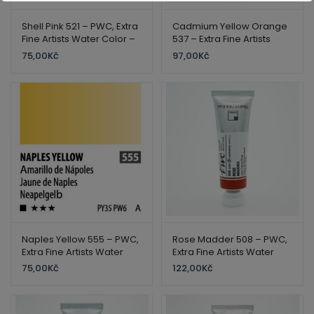
Shell Pink 521 – PWC, Extra
Cadmium Yellow Orange
Fine Artists Water Color –
537 – Extra Fine Artists
ShinHan
Water Color – ShinHan
75,00
Kč
97,00
Kč
Naples Yellow 555 – PWC,
Rose Madder 508 – PWC,
Extra Fine Artists Water
Extra Fine Artists Water
Color – ShinHan
Color – ShinHan
75,00
Kč
122,00
Kč