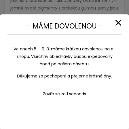
jasnost a průhlednost. Jsou použity kvalitní intenzivní
jemně mleté pigmenty s arabskou gumou. Barvy jsou
světlostálé, tím umělcům poskytují záruku kvality
akvarelové malby.
- MÁME DOVOLENOU -
Ve dnech 5. - 9. 8. máme krátkou dovolenou na e-
shopu. Všechny objednávky budou expedovány
hned po našem návratu.
Související produkty
Děkujeme za pochopení a přejeme krásné dny.
Zavře se za
1
seconds