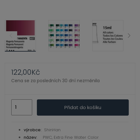
ild
enu
122,00
Kč
Cena se za posledních 30 dní nezměnila
Permanent
Přidat do košíku
Magenta
657
-
výrobce:
ShinHan
PWC,
název:
PWC, Extra Fine Water Color