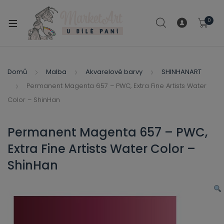
modal-check
0
xpand
ild
xpand
enu
ild
Domů
Malba
Akvarelové barvy
SHINHANART
xpand
enu
Permanent Magenta 657 – PWC, Extra Fine Artists Water
ild
xpand
Color – ShinHan
enu
ild
enu
Permanent Magenta 657 – PWC,
xpand
Extra Fine Artists Water Color –
ild
enu
ShinHan
xpand
ild
xpand
enu
ild
xpand
enu