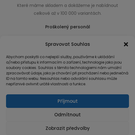
Které máme skladem a dokážeme je nabídnout
celkově až v 100 000 variantách.
Proškolený personál
Který k úsměvu přidá i praktické a užitečné rady
Spravovat Souhlas
usnadňující nákup.
Abychom poskytli co nejlepší služby, používáme k ukládání
a/nebo přístupu k informacím o zařízení, technologie jako jsou
soubory cookies. Souhlas s těmito technologiemi nám umožní
zpracovávat údaje, jako je chování při procházení nebo jedinečná
ID na tomto webu. Nesouhlas nebo odvolání souhlasu může
nepříznivě ovlivnit určité vlastnosti a funkce.
Příjmout
Odmítnout
Zobrazit předvolby
© Copyright 2026 MarketArt