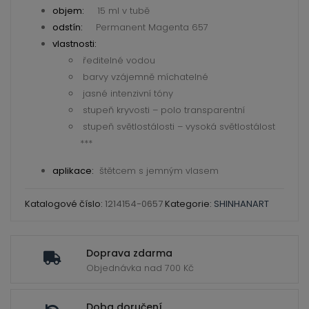
Extra
objem:
15 ml v tubě
Fine
odstín:
Permanent Magenta 657
Artists
vlastnosti:
ředitelné vodou
Water
barvy vzájemně míchatelné
Color
jasné intenzivní tóny
-
stupeň kryvosti – polo transparentní
ShinHan
stupeň světlostálosti – vysoká světlostálost
množství
***
aplikace:
štětcem s jemným vlasem
Katalogové číslo:
1214154-0657
Kategorie:
SHINHANART
Doprava zdarma
Objednávka nad 700 Kč
Doba doručení