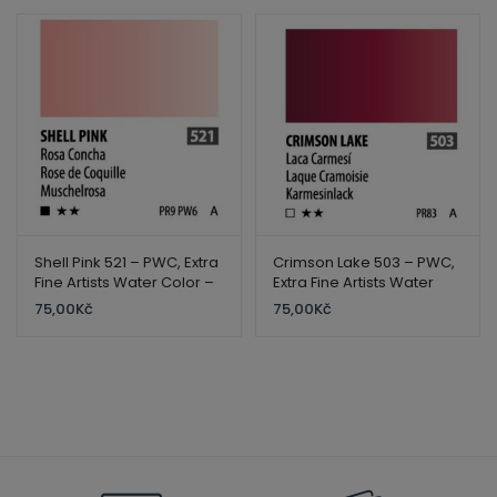
Shell Pink 521 – PWC, Extra
Crimson Lake 503 – PWC,
Fine Artists Water Color –
Extra Fine Artists Water
ShinHan
Color – ShinHan
75,00
Kč
75,00
Kč