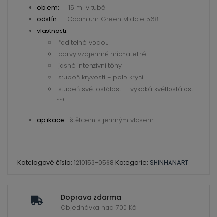
PWC,
objem:
15 ml v tubě
Extra
odstín:
Cadmium Green Middle 568
Fine
vlastnosti:
ředitelné vodou
Artists
barvy vzájemně míchatelné
Water
jasné intenzivní tóny
Color
stupeň kryvosti – polo krycí
–
stupeň světlostálosti – vysoká světlostálost
ShinHan
***
množství
aplikace:
štětcem s jemným vlasem
Katalogové číslo:
1210153-0568
Kategorie:
SHINHANART
Doprava zdarma
Objednávka nad 700 Kč