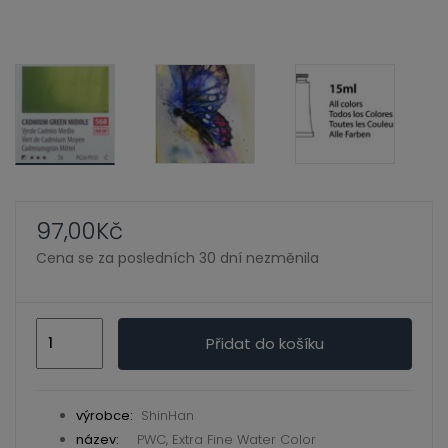
ild
enu
97,00
Kč
Cena se za posledních 30 dní nezměnila
Cadmium
Přidat do košíku
Green
Middle
568
výrobce:
ShinHan
–
název:
PWC, Extra Fine Water Color