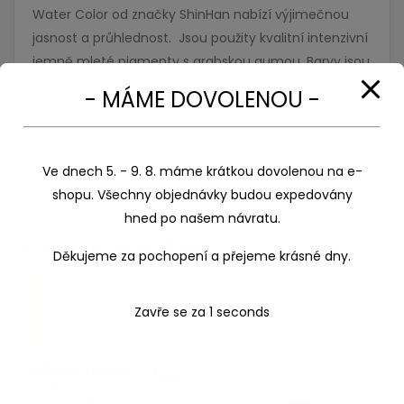
Water Color od značky ShinHan nabízí výjimečnou
jasnost a průhlednost. Jsou použity kvalitní intenzivní
jemně mleté pigmenty s arabskou gumou. Barvy jsou
světlostálé, tím umělcům poskytují záruku kvality
- MÁME DOVOLENOU -
akvarelové malby.
Ve dnech 5. - 9. 8. máme krátkou dovolenou na e-
shopu. Všechny objednávky budou expedovány
hned po našem návratu.
Související produkty
Děkujeme za pochopení a přejeme krásné dny.
Zavře se za
1
seconds