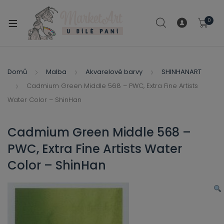
modal-check
0
xpand
ild
xpand
enu
ild
Domů
Malba
Akvarelové barvy
SHINHANART
xpand
enu
Cadmium Green Middle 568 – PWC, Extra Fine Artists
ild
xpand
Water Color – ShinHan
enu
ild
enu
Cadmium Green Middle 568 –
xpand
PWC, Extra Fine Artists Water
ild
enu
Color – ShinHan
xpand
ild
xpand
enu
ild
xpand
enu