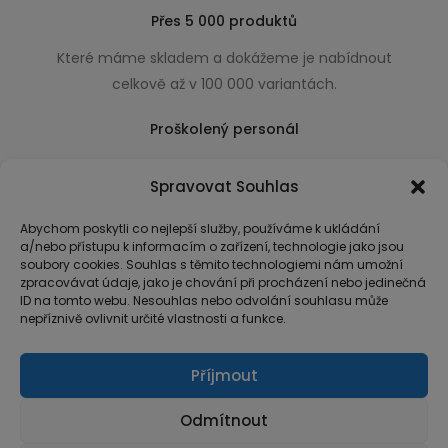
Přes 5 000 produktů
Které máme skladem a dokážeme je nabídnout
celkově až v 100 000 variantách.
Proškolený personál
Který k úsměvu přidá i praktické a užitečné rady
Spravovat Souhlas
usnadňující nákup.
Abychom poskytli co nejlepší služby, používáme k ukládání
a/nebo přístupu k informacím o zařízení, technologie jako jsou
soubory cookies. Souhlas s těmito technologiemi nám umožní
zpracovávat údaje, jako je chování při procházení nebo jedinečná
ID na tomto webu. Nesouhlas nebo odvolání souhlasu může
nepříznivě ovlivnit určité vlastnosti a funkce.
Příjmout
Odmítnout