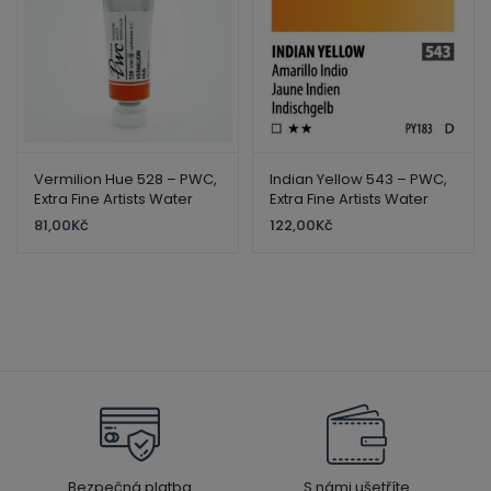
Vermilion Hue 528 – PWC,
Indian Yellow 543 – PWC,
Extra Fine Artists Water
Extra Fine Artists Water
Color – ShinHan
Color – ShinHan
81,00
Kč
122,00
Kč
Bezpečná platba
S námi ušetříte