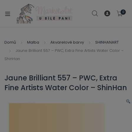
modal-check
0
xpand
ild
xpand
enu
ild
Domů
Malba
Akvarelové barvy
SHINHANART
xpand
enu
Jaune Brilliant 557 – PWC, Extra Fine Artists Water Color –
ild
xpand
ShinHan
enu
ild
enu
Jaune Brilliant 557 – PWC, Extra
xpand
Fine Artists Water Color – ShinHan
ild
enu
xpand
ild
xpand
enu
ild
xpand
enu