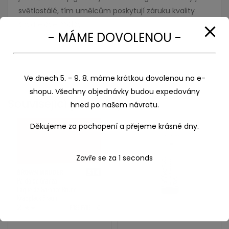
světlostálé, tím umělcům poskytují záruku kvality
akvarelové malby.
- MÁME DOVOLENOU -
Ve dnech 5. - 9. 8. máme krátkou dovolenou na e-
shopu. Všechny objednávky budou expedovány
Související produkty
hned po našem návratu.
Děkujeme za pochopení a přejeme krásné dny.
Zavře se za
1
seconds