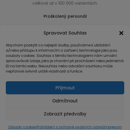
celkově až v 100 000 variantách.
Proškolený personál
Který k úsměvu přidá i praktické a užitečné rady
Spravovat Souhlas
usnadňující nákup.
Abychom poskytli co nejlepší služby, používáme k ukládání
a/nebo přístupu k informacím o zařízení, technologie jako jsou
soubory cookies. Souhlas s těmito technologiemi nám umožní
zpracovávat údaje, jako je chování při procházení nebo jedinečná
ID na tomto webu. Nesouhlas nebo odvolání souhlasu může
nepříznivě ovlivnit určité vlastnosti a funkce.
Příjmout
Odmítnout
Zobrazit předvolby
© Copyright 2026 MarketArt
Zásady cookies
Prohlášení o ochraně osobních údajů
Impresum