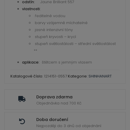
Fine
odstín:
Jaune Brilliant 557
Artists
vlastnosti:
ředitelné vodou
Water
barvy vzájemně míchatelné
Color
jasné intenzivní tóny
–
stupeň kryvosti – krycí
ShinHan
stupeň světlostálosti – střední světlostálost
množství
**
aplikace:
štětcem s jemným vlasem
Katalogové číslo:
1214151-0557
Kategorie:
SHINHANART
Doprava zdarma
Objednávka nad 700 Kč
Doba doručení
Nejpozději do 3 dnů od objednání