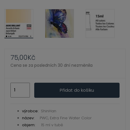
ild
enu
75,00
Kč
Cena se za posledních 30 dní nezměnila
Jaune
Přidat do košíku
Brilliant
557
–
výrobce:
ShinHan
PWC,
název:
PWC, Extra Fine Water Color
Extra
objem:
15 ml v tubě