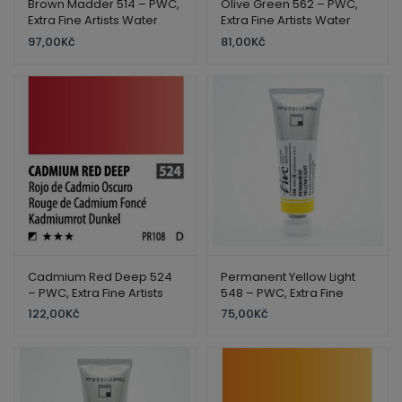
Brown Madder 514 – PWC,
Olive Green 562 – PWC,
Extra Fine Artists Water
Extra Fine Artists Water
Color – ShinHan
Color – ShinHan
97,00
Kč
81,00
Kč
Cadmium Red Deep 524
Permanent Yellow Light
– PWC, Extra Fine Artists
548 – PWC, Extra Fine
Water Color – ShinHan
Artists Water Color –
122,00
Kč
75,00
Kč
ShinHan