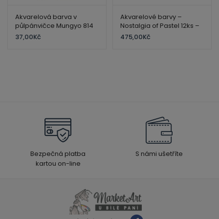
Akvarelová barva v
Akvarelové barvy –
půlpánvičce Mungyo 814
Nostalgia of Pastel 12ks –
Opera
Mungyo
37,00
Kč
475,00
Kč
Bezpečná platba
S námi ušetříte
kartou on-line