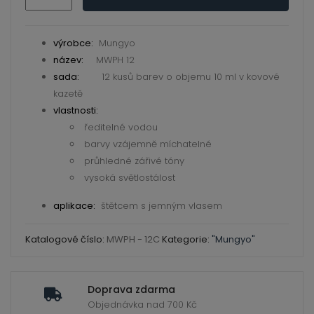
ild
barvy
enu
Mungyo
12ks
výrobce:
Mungyo
množství
název:
MWPH 12
sada:
12 kusů barev o objemu 10 ml v kovové
kazetě
vlastnosti:
ředitelné vodou
barvy vzájemně míchatelné
průhledné zářivé tóny
vysoká světlostálost
aplikace:
štětcem s jemným vlasem
Katalogové číslo:
MWPH - 12C
Kategorie:
"Mungyo"
Doprava zdarma
Objednávka nad 700 Kč