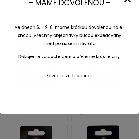
- MÁME DOVOLENOU -
Související produkty
Ve dnech 5. - 9. 8. máme krátkou dovolenou na e-
shopu. Všechny objednávky budou expedovány
hned po našem návratu.
Děkujeme za pochopení a přejeme krásné dny.
Zavře se za
1
seconds
Akvarelová barva v
Akvarelová barva v
půlpánvičce Mungyo 810
půlpánvičce Mungyo 818
Permanent red
Cerulean blue
37,00
Kč
37,00
Kč