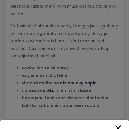
plechové kazetě která Vám může posloužit také jako
paleta.
Profesionální akvarelové barvy Mungyo jsou vyrobeny
jen ze směsi pigmentu a arabské gumy. Barvy je
možno vzájemně mísit pro získání rozmanitých
odstínů. Dosáhnete s nimi zářivých výsledků. Mají
vynikající světlostálost.
vodou ředitelné barvy
vzájemně míchatelné
vhodná malba na
akvarelový papír
nanáší se
štětci
s jemným vlasem
barvy jsou tuhé konzistence v plastovém
kalíšku, zabalené v papírovém obalu