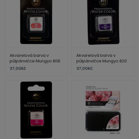
Akvarelová barva v
Akvarelová barva v
půlpánvičce Mungyo 808
půlpánvičce Mungyo 820
Pyrrol red
Ultramarine blue
37,00
Kč
37,00
Kč