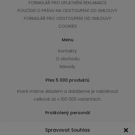
FORMULÁŘ PRO UPLATNĚNÍ REKLAMACE
POUČENÍ O PRÁVU NA ODSTOUPENÍ OD SMLOUVY
FORMULÁŘ PRO ODSTOUPENÍ OD SMLOUVY
COOKIES
Menu
Kontakty
O obchodu
Návody
Přes 5 000 produktů
Které máme skladem a dokážeme je nabídnout
celkově až v 100 000 variantách.
Proškolený personál
Který k úsměvu přidá i praktické a užitečné rady
Spravovat Souhlas
usnadňující nákup.