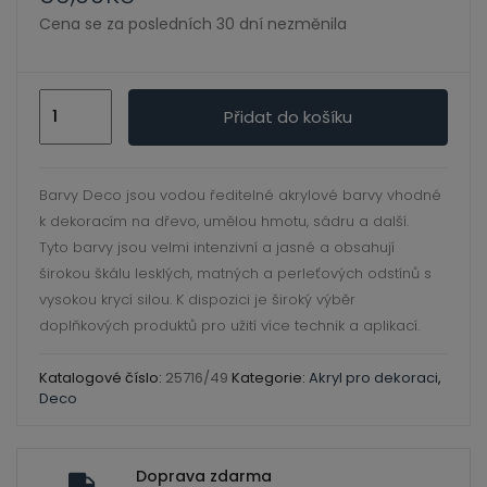
ild
Cena se za posledních 30 dní nezměnila
enu
Akrylové
Přidat do košíku
barvy
DECO-
matné
Barvy Deco jsou vodou ředitelné akrylové barvy vhodné
45
k dekoracím na dřevo, umělou hmotu, sádru a další.
ml.
Tyto barvy jsou velmi intenzivní a jasné a obsahují
49
širokou škálu lesklých, matných a perleťových odstínů s
Forest
vysokou krycí silou. K dispozici je široký výběr
doplňkových produktů pro užití více technik a aplikací.
green
množství
Katalogové číslo:
25716/49
Kategorie:
Akryl pro dekoraci
,
Deco
Doprava zdarma