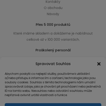
Kontakty
O obchodu
Návody
Přes 5 000 produktů
Které máme skladem a dokážeme je nabídnout
celkově až v 100 000 variantách.
Proškolený personál
Který k úsměvu přidá i praktické a užitečné rady
Spravovat Souhlas
usnadňující nákup.
Abychom poskytli co nejlepší služby, používáme k ukládání
a/nebo přístupu k informacím o zařízení, technologie jako jsou
soubory cookies. Souhlas s těmito technologiemi nám umožní
zpracovávat údaje, jako je chování při procházení nebo jedinečná
ID na tomto webu. Nesouhlas nebo odvolání souhlasu může
nepříznivě ovlivnit určité vlastnosti a funkce.