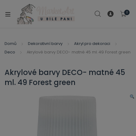
modal-check
0
xpand
ild
xpand
enu
ild
Domů
Dekorativní barvy
Akryl pro dekoraci
xpand
enu
Deco
Akrylové barvy DECO- matné 45 ml. 49 Forest green
ild
xpand
enu
ild
Akrylové barvy DECO- matné 45
enu
ml. 49 Forest green
xpand
ild
enu
xpand
ild
xpand
enu
ild
xpand
enu