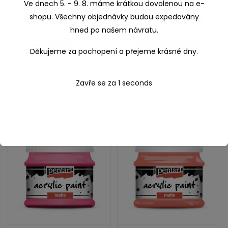
Děkujeme za pochopení a přejeme krásné dny.
Zavře se za
0
seconds
Akrylová barva turguoise
Akrylová barva Pentart –
50 ml.- Pentart
50ml. red wine 50
49,00
Kč
49,00
Kč