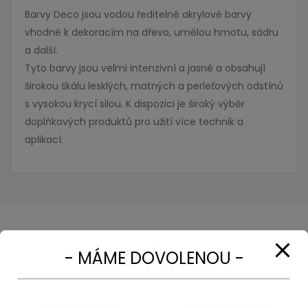
Barvy Deco jsou vodou ředitelné akrylové barvy
vhodné k dekoracím na dřevo, umělou hmotu, sádru
a další.
Tyto barvy jsou velmi intenzivní a jasné a obsahují
širokou škálu lesklých, matných a perleťových odstínů
s vysokou krycí silou. K dispozici je široký výběr
doplňkových produktů pro užití více technik a
aplikací.
- MÁME DOVOLENOU -
Související produkty
Ve dnech 5. - 9. 8. máme krátkou dovolenou na e-
shopu. Všechny objednávky budou expedovány
hned po našem návratu.