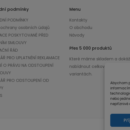
dní podmínky
Menu
NÍ PODMÍNKY
Kontakty
 ochrany osobních údajů
O obchodu
ACE POSKYTOVANÉ PŘED
Návody
NÍM SMLOUVY
Přes 5 000 produktů
AČNÍ ŘÁD
ÁŘ PRO UPLATNĚNÍ REKLAMACE
Které máme skladem a doká
Í O PRÁVU NA ODSTOUPENÍ
nabídnout celkově až v 100 0
LOUVY
variantách.
ÁŘ PRO ODSTOUPENÍ OD
Abychom po
VY
informacím
technologi
S
nebo jedin
nepříznivě o
Př