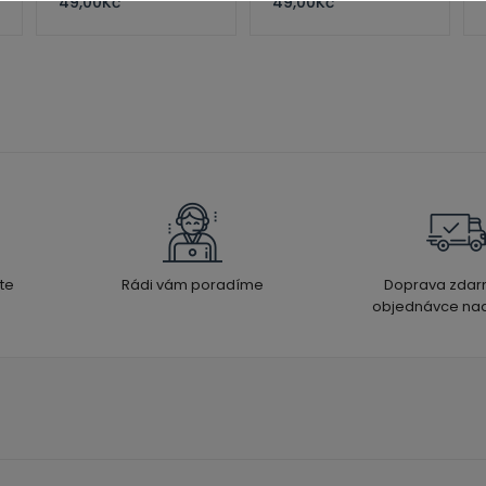
49,00
Kč
49,00
Kč
te
Rádi vám poradíme
Doprava zdar
objednávce nad