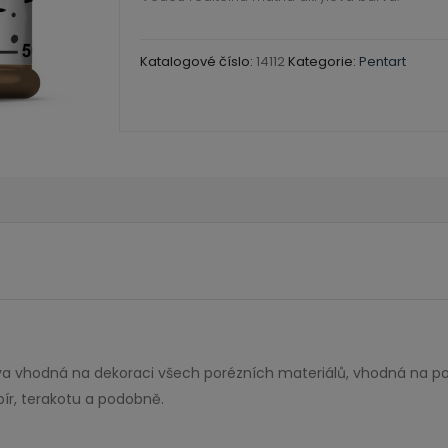
50ml.
hazelnut
Katalogové číslo:
14112
Kategorie:
Pentart
50
množství
rva vhodná na dekoraci všech porézních materiálů, vhodná na po
r, terakotu a podobně.