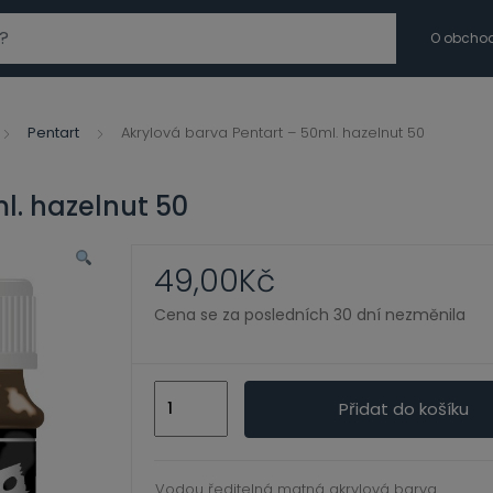
modal-check
O obcho
Pentart
Akrylová barva Pentart – 50ml. hazelnut 50
l. hazelnut 50
49,00
Kč
Cena se za posledních 30 dní nezměnila
Akrylová
Přidat do košíku
barva
Pentart
-
Vodou ředitelná matná akrylová barva.