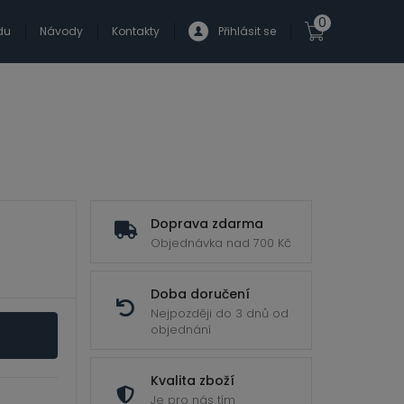
0
du
Návody
Kontakty
Přihlásit se
Doprava zdarma
Objednávka nad 700 Kč
Doba doručení
Nejpozději do 3 dnů od
objednání
Kvalita zboží
Je pro nás tím