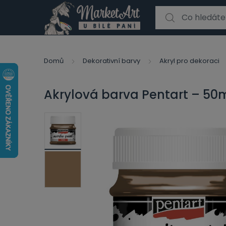
Search for:
Domů
Dekorativní barvy
Akryl pro dekoraci
Akrylová barva Pentart – 50m