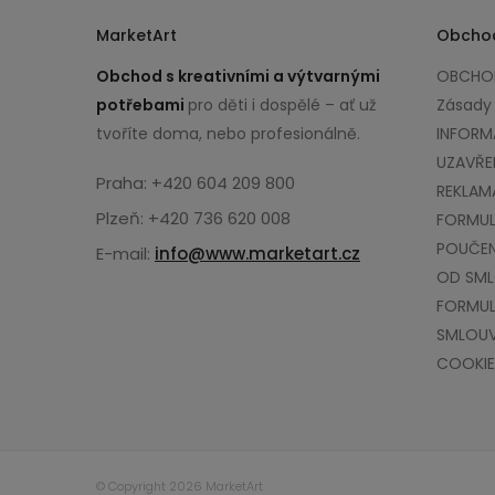
MarketArt
Obcho
Obchod s kreativními a výtvarnými
OBCHOD
potřebami
pro děti i dospělé – ať už
Zásady
tvoříte doma, nebo profesionálně.
INFORM
UZAVŘE
Praha: +420 604 209 800
REKLAM
Plzeň: +420 736 620 008
FORMUL
POUČEN
E-mail:
info@www.marketart.cz
OD SM
FORMUL
SMLOU
COOKIE
© Copyright 2026 MarketArt