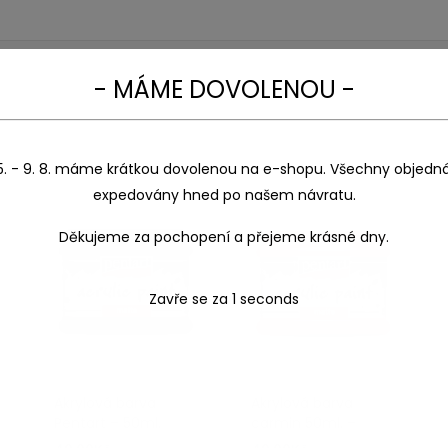
- MÁME DOVOLENOU -
5. - 9. 8. máme krátkou dovolenou na e-shopu. Všechny objedn
expedovány hned po našem návratu.
Děkujeme za pochopení a přejeme krásné dny.
Zavře se za
1
seconds
Akrylová barva
Akrylová barva
Pentart – 50ml.
carmin 50ml. –
bourdon 50
Pentart