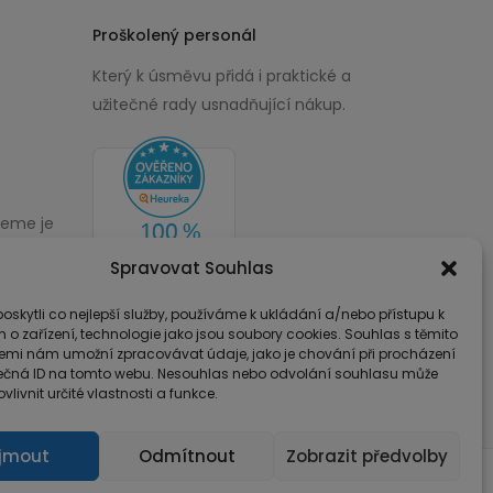
Proškolený personál
Který k úsměvu přidá i praktické a
užitečné rady usnadňující nákup.
žeme je
00
Spravovat Souhlas
skytli co nejlepší služby, používáme k ukládání a/nebo přístupu k
 o zařízení, technologie jako jsou soubory cookies. Souhlas s těmito
emi nám umožní zpracovávat údaje, jako je chování při procházení
ečná ID na tomto webu. Nesouhlas nebo odvolání souhlasu může
vlivnit určité vlastnosti a funkce.
íjmout
Odmítnout
Zobrazit předvolby