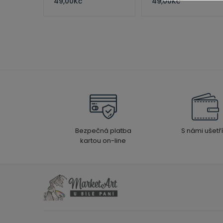
49,00
Kč
49,00
Kč
Bezpečná platba
S námi ušetří
kartou on-line