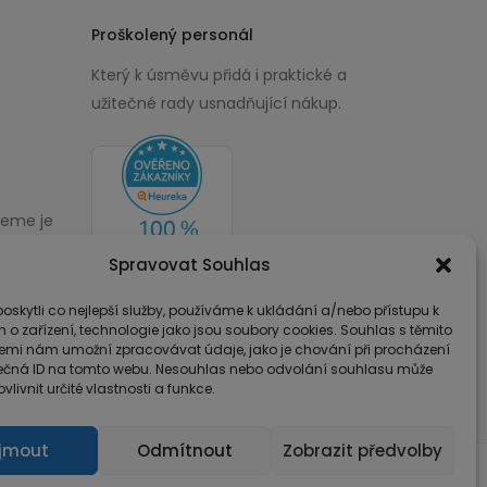
Proškolený personál
Který k úsměvu přidá i praktické a
užitečné rady usnadňující nákup.
žeme je
00
Spravovat Souhlas
skytli co nejlepší služby, používáme k ukládání a/nebo přístupu k
 o zařízení, technologie jako jsou soubory cookies. Souhlas s těmito
emi nám umožní zpracovávat údaje, jako je chování při procházení
ečná ID na tomto webu. Nesouhlas nebo odvolání souhlasu může
vlivnit určité vlastnosti a funkce.
íjmout
Odmítnout
Zobrazit předvolby