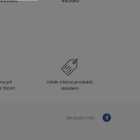
49,00
Kč
49,00
Kč
ma při
Výběr z tisíce produktů
 700 Kč
skladem
Sledujte nás: