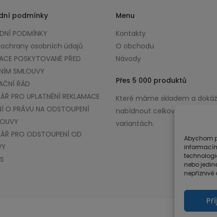
dní podmínky
Menu
NÍ PODMÍNKY
Kontakty
 ochrany osobních údajů
O obchodu
ACE POSKYTOVANÉ PŘED
Návody
NÍM SMLOUVY
Přes 5 000 produktů
AČNÍ ŘÁD
ÁŘ PRO UPLATNĚNÍ REKLAMACE
Které máme skladem a doká
Í O PRÁVU NA ODSTOUPENÍ
nabídnout celkově až v 100 0
LOUVY
variantách.
ÁŘ PRO ODSTOUPENÍ OD
Abychom po
VY
informacím
technologi
S
nebo jedin
nepříznivě o
Př