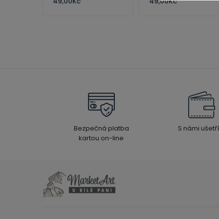
49,00
Kč
49,00
Kč
Bezpečná platba
S námi ušetří
kartou on-line