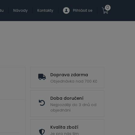
0
du
Návody
Kontakty
Přihlásit se
Doprava zdarma
Objednávka nad 700 Kč
Doba doručení
Nejpozději do 3 dnů od
objednání
Kvalita zboží
Je pro nás tím