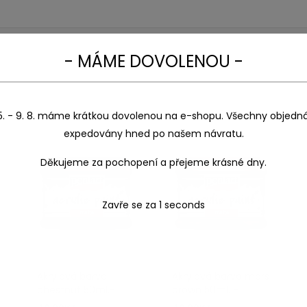
- MÁME DOVOLENOU -
5. - 9. 8. máme krátkou dovolenou na e-shopu. Všechny objedn
expedovány hned po našem návratu.
Děkujeme za pochopení a přejeme krásné dny.
Zavře se za
1
seconds
Akrylová barva
Akrylová barva mars
chestnut 50ml.-
brown 50ml. –
Pentart
Pentart