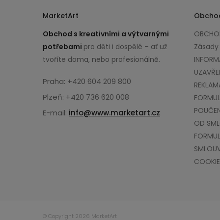
MarketArt
Obcho
Obchod s kreativními a výtvarnými
OBCHOD
potřebami
pro děti i dospělé – ať už
Zásady
tvoříte doma, nebo profesionálně.
INFORM
UZAVŘE
Praha: +420 604 209 800
REKLAM
Plzeň: +420 736 620 008
FORMUL
POUČEN
E-mail:
info@www.marketart.cz
OD SM
FORMUL
SMLOU
COOKIE
© Copyright 2026 MarketArt