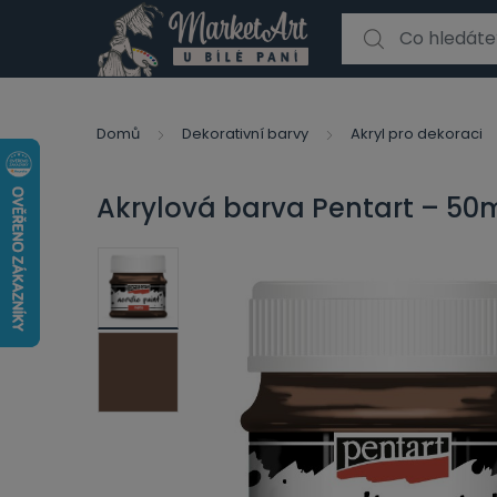
Search for:
Domů
Dekorativní barvy
Akryl pro dekoraci
Akrylová barva Pentart – 50m