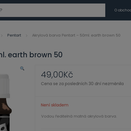
modal-check
O obcho
Pentart
Akrylová barva Pentart – 50ml. earth brown 50
l. earth brown 50
49,00
Kč
Cena se za posledních 30 dní nezměnila
Není skladem
Vodou ředitelná matná akrylová barva.