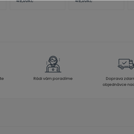
49,00
Kč
49,00
Kč
te
Rádi vám poradíme
Doprava zdar
objednávce nad