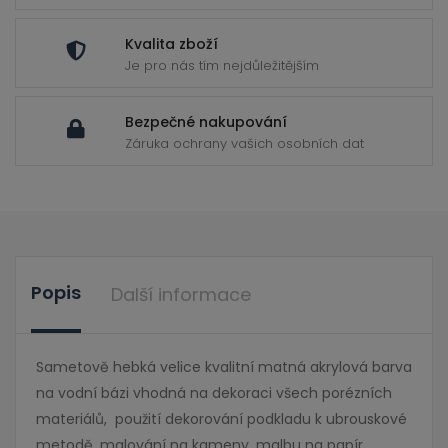
Kvalita zboží
Je pro nás tím nejdůležitějším
Bezpečné nakupování
Záruka ochrany vašich osobních dat
Popis
Další informace
Sametově hebká velice kvalitní matná akrylová barva
na vodní bázi vhodná na dekoraci všech porézních
materiálů, použití dekorování podkladu k ubrouskové
metodě, malování na kameny, malbu na papír,