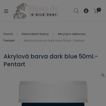
modal-check
0
xpand
ild
xpand
enu
ild
Domů
Dekorativní barvy
Akryl pro dekoraci
xpand
enu
Pentart
Akrylová barva dark blue 50ml.- Pentart
ild
xpand
enu
ild
Akrylová barva dark blue 50ml.-
enu
Pentart
xpand
ild
enu
xpand
ild
xpand
enu
ild
xpand
enu