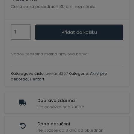
ild
Cena se za posledních 30 dní nezměnila
enu
Akrylová
Přidat do košíku
barva
dark
blue
Vodou ředitelná matná akrylová barva.
50ml.-
Pentart
Katalogové číslo:
penam1307
Kategorie:
Akryl pro
množství
dekoraci
,
Pentart
Doprava zdarma
Objednávka nad 700 Kč
Doba doručení
Nejpozději do 3 dnů od objednání