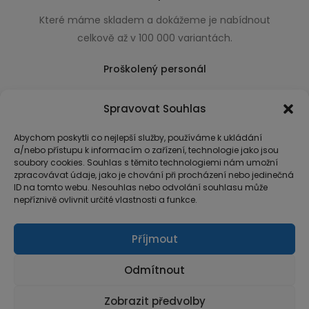
Které máme skladem a dokážeme je nabídnout
celkově až v 100 000 variantách.
Proškolený personál
Který k úsměvu přidá i praktické a užitečné rady
Spravovat Souhlas
usnadňující nákup.
Abychom poskytli co nejlepší služby, používáme k ukládání
a/nebo přístupu k informacím o zařízení, technologie jako jsou
soubory cookies. Souhlas s těmito technologiemi nám umožní
zpracovávat údaje, jako je chování při procházení nebo jedinečná
ID na tomto webu. Nesouhlas nebo odvolání souhlasu může
nepříznivě ovlivnit určité vlastnosti a funkce.
Příjmout
Odmítnout
Zobrazit předvolby