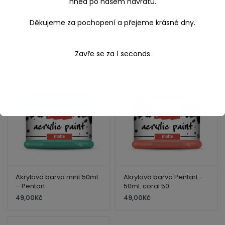
hned po našem návratu.
Děkujeme za pochopení a přejeme krásné dny.
Akrylová barva red 50ml.
Akrylová barva turguoise
– Pentart
50 ml.- Pentart
49,00
Kč
49,00
Kč
Zavře se za
1
seconds
Akrylová barva mint 50ml.
Akrylová barva Pentart –
– Pentart
50ml. coral 50
49,00
Kč
49,00
Kč