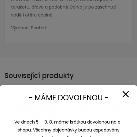
terakotu, dřevo a podobně. Barva je po zaschnutí
vodě i otěru odolná.
Výrobce: Pentart
Související produkty
- MÁME DOVOLENOU -
Ve dnech 5. - 9. 8. máme krátkou dovolenou na e-
shopu. Všechny objednávky budou expedovány