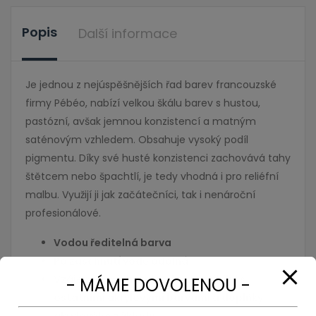
Popis
Další informace
Je jednou z nejúspěšnějších řad barev francouzské
firmy Pébéo, nabízí velkou škálu barev s hustou,
pastózní, avšak jemnou konzistencí a matným
saténovým vzhledem. Obsahuje vysoký podíl
pigmentu. Díky své husté konzistenci zachovává tahy
štětcem nebo špachtlí, je tedy vhodná i pro reliéfní
malbu. Využijí ji jak začátečníci, tak i nenároční
profesionálové.
Vodou ředitelná barva
Po zaschnutí vodě odolná
Vzájemně míchatelné, kompatibilní s
ostatními akrylovými barvami a doplňky