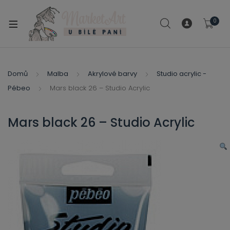
modal-check
0
xpand
ild
xpand
enu
ild
Domů
Malba
Akrylové barvy
Studio acrylic -
xpand
enu
Pébeo
Mars black 26 – Studio Acrylic
ild
xpand
enu
ild
Mars black 26 – Studio Acrylic
enu
xpand
ild
enu
xpand
ild
xpand
enu
ild
xpand
enu