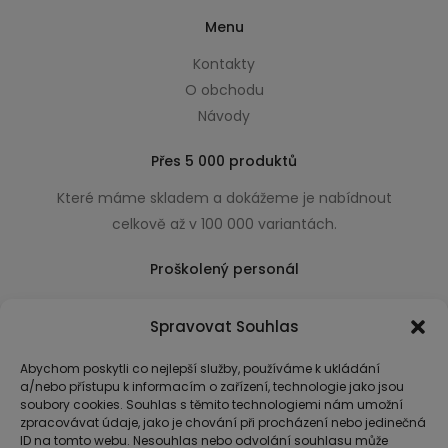
Menu
Kontakty
O obchodu
Návody
Přes 5 000 produktů
Které máme skladem a dokážeme je nabídnout
celkově až v 100 000 variantách.
Proškolený personál
Který k úsměvu přidá i praktické a užitečné rady
Spravovat Souhlas
usnadňující nákup.
Abychom poskytli co nejlepší služby, používáme k ukládání
a/nebo přístupu k informacím o zařízení, technologie jako jsou
soubory cookies. Souhlas s těmito technologiemi nám umožní
zpracovávat údaje, jako je chování při procházení nebo jedinečná
ID na tomto webu. Nesouhlas nebo odvolání souhlasu může