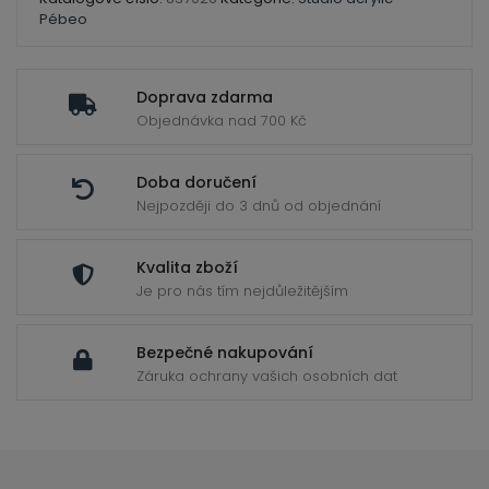
Pébeo
- MÁME DOVOLENOU -
Doprava zdarma
Objednávka nad 700 Kč
Ve dnech 5. - 9. 8. máme krátkou dovolenou na e-
shopu. Všechny objednávky budou expedovány
hned po našem návratu.
Doba doručení
Nejpozději do 3 dnů od objednání
Děkujeme za pochopení a přejeme krásné dny.
Kvalita zboží
Je pro nás tím nejdůležitějším
Zavře se za
0
seconds
Bezpečné nakupování
Záruka ochrany vašich osobních dat