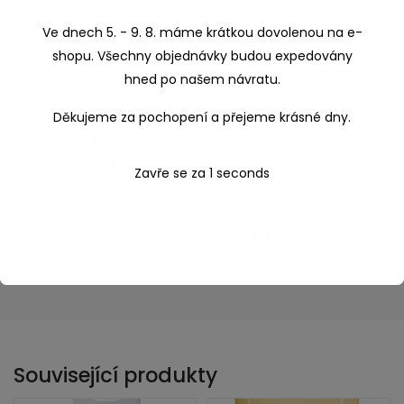
akrylového základu
Vhodná na různé druhy malby i materiálů jako
je
dřevo
,
papír,
malířské plátno
a jiné.
Na dotek suché během 30 minut až 1 hodiny,
kompletně suché za 1-5 dní v závislosti na
množství nanesených barev.
V naředěném stavu použitelná i pro hobby
techniky
Lze nanášet
štětcem
s přírodním nebo
syntetickým vlasem,
špachtlemi
a
pěnovými
(molitanovými) štětci
Související produkty