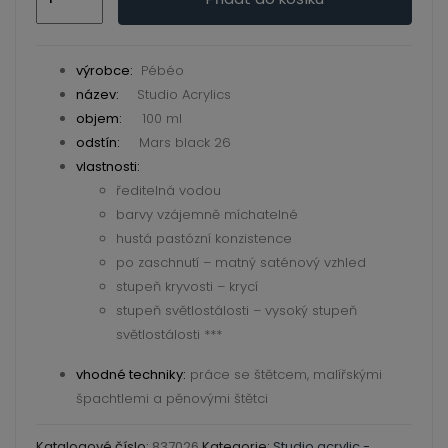
black
26
–
výrobce:
Pébéo
Studio
název:
Studio Acrylics
Acrylic
objem:
100 ml
množství
odstín:
Mars black 26
vlastnosti:
ředitelná vodou
barvy vzájemně míchatelné
hustá pastózní konzistence
po zaschnutí – matný saténový vzhled
stupeň kryvosti – krycí
stupeň světlostálosti – vysoký stupeň
světlostálosti ***
vhodné techniky:
práce se štětcem, malířskými
špachtlemi a pěnovými štětci
Katalogové číslo:
837026
Kategorie:
Studio acrylic -