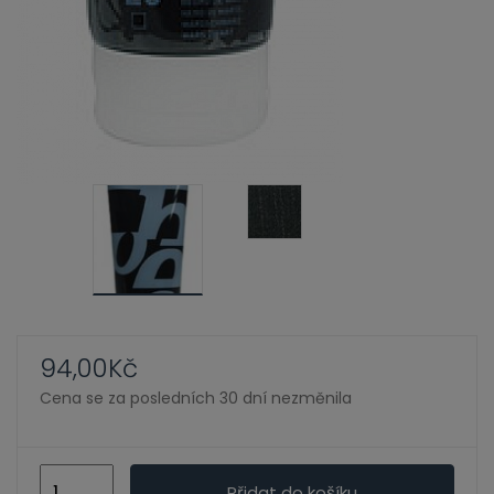
ild
enu
94,00
Kč
Cena se za posledních 30 dní nezměnila
Mars
Přidat do košíku