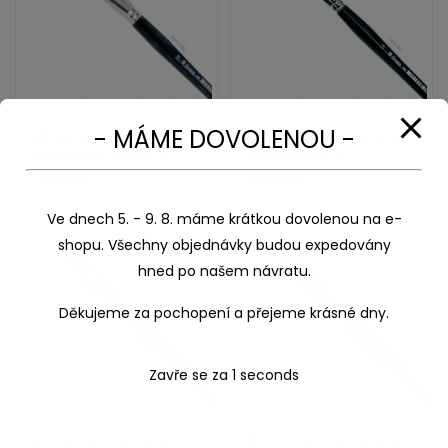
- MÁME DOVOLENOU -
106 štětec plochý světlý
102 plochý -mix červená
hovězí vlas Ploché 14
kuna Ploché 14
134,00
Kč
232,00
Kč
Ve dnech 5. - 9. 8. máme krátkou dovolenou na e-
shopu. Všechny objednávky budou expedovány
hned po našem návratu.
Děkujeme za pochopení a přejeme krásné dny.
Zavře se za
1
seconds
102 plochý -mix červená
102 plochý -mix červená