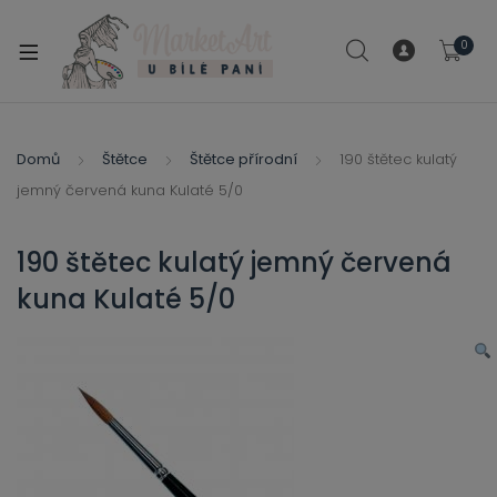
modal-check
0
xpand
ild
xpand
enu
ild
Domů
Štětce
Štětce přírodní
190 štětec kulatý
xpand
enu
jemný červená kuna Kulaté 5/0
ild
xpand
enu
ild
190 štětec kulatý jemný červená
enu
kuna Kulaté 5/0
xpand
ild
enu
xpand
ild
xpand
enu
ild
xpand
enu