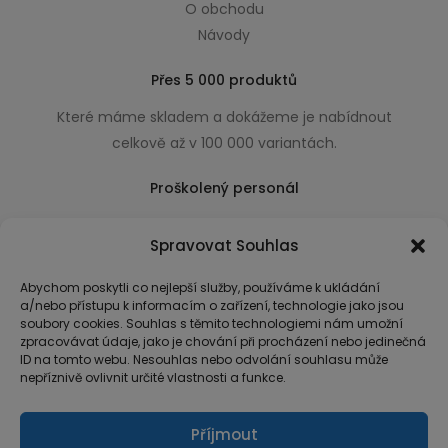
O obchodu
Návody
Přes 5 000 produktů
Které máme skladem a dokážeme je nabídnout
celkově až v 100 000 variantách.
Proškolený personál
Který k úsměvu přidá i praktické a užitečné rady
Spravovat Souhlas
usnadňující nákup.
Abychom poskytli co nejlepší služby, používáme k ukládání
a/nebo přístupu k informacím o zařízení, technologie jako jsou
soubory cookies. Souhlas s těmito technologiemi nám umožní
zpracovávat údaje, jako je chování při procházení nebo jedinečná
ID na tomto webu. Nesouhlas nebo odvolání souhlasu může
nepříznivě ovlivnit určité vlastnosti a funkce.
Příjmout