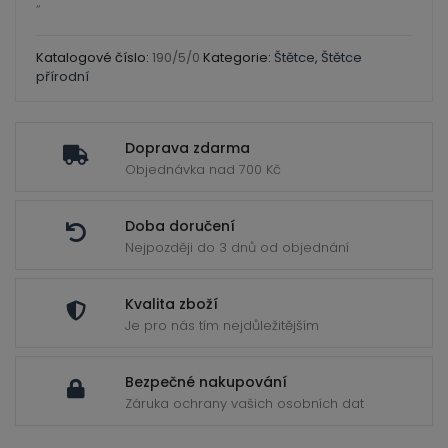
ild
jemný
“
enu
červená
kuna
Katalogové číslo:
190/5/0
Kategorie:
Štětce
,
Štětce
přírodní
Kulaté
5/0
množství
Doprava zdarma
Objednávka nad 700 Kč
Doba doručení
Nejpozději do 3 dnů od objednání
Kvalita zboží
Je pro nás tím nejdůležitějším
Bezpečné nakupování
Záruka ochrany vašich osobních dat