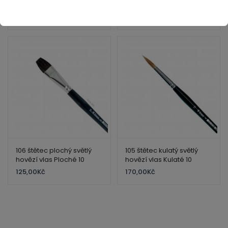
kuna Ploché 16
kuna Ploché 4
259,00
Kč
73,00
Kč
106 štětec plochý světlý
105 štětec kulatý světlý
hovězí vlas Ploché 10
hovězí vlas Kulaté 10
125,00
Kč
170,00
Kč