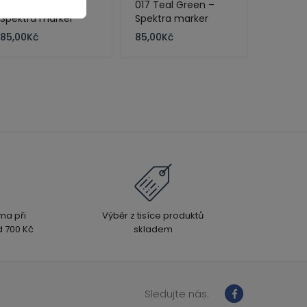
021 Basic Gray 3 –
017 Teal Green –
Spektra marker
Spektra marker
85,00
Kč
85,00
Kč
ma při
Výběr z tisíce produktů
 700 Kč
skladem
Sledujte nás: