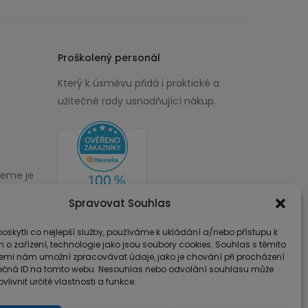
Proškolený personál
Který k úsměvu přidá i praktické a
užitečné rady usnadňující nákup.
žeme je
00
Spravovat Souhlas
skytli co nejlepší služby, používáme k ukládání a/nebo přístupu k
 o zařízení, technologie jako jsou soubory cookies. Souhlas s těmito
emi nám umožní zpracovávat údaje, jako je chování při procházení
ečná ID na tomto webu. Nesouhlas nebo odvolání souhlasu může
vlivnit určité vlastnosti a funkce.