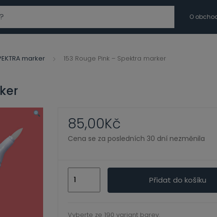
modal-check
O obcho
PEKTRA marker
153 Rouge Pink – Spektra marker
ker
85,00
Kč
Cena se za posledních 30 dní nezměnila
153
Přidat do košíku
Rouge
Pink
-
Vyberte ze 190 variant barev.