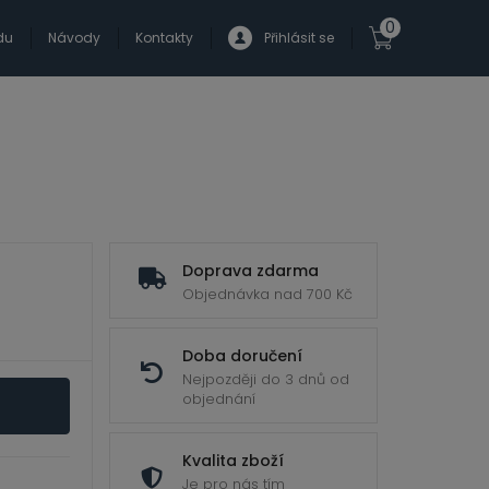
0
du
Návody
Kontakty
Přihlásit se
Doprava zdarma
Objednávka nad 700 Kč
Doba doručení
Nejpozději do 3 dnů od
objednání
Kvalita zboží
Je pro nás tím