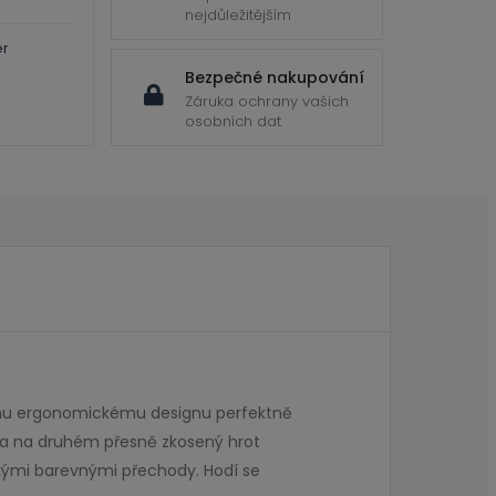
nejdůležitějším
er
Bezpečné nakupování
Záruka ochrany vašich
osobních dat
ávky budou
svému ergonomickému designu perfektně
u a na druhém přesně zkosený hrot
elkými barevnými přechody. Hodí se