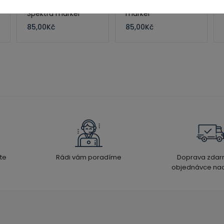
015 Horizon Blue –
010 Purple – Spektra
Spektra marker
marker
85,00
Kč
85,00
Kč
te
Rádi vám poradíme
Doprava zdar
objednávce nad