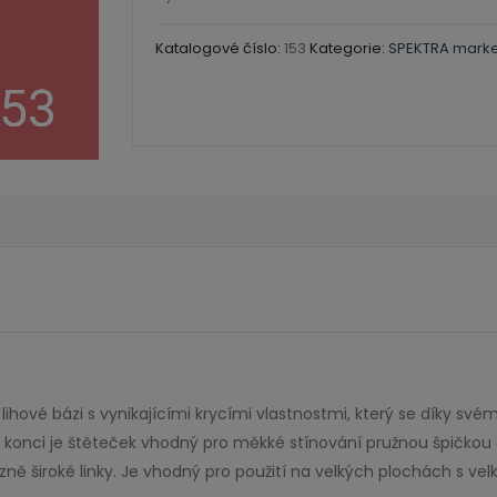
Spektra
marker
Katalogové číslo:
153
Kategorie:
SPEKTRA mark
množství
- MÁME DOVOLENOU -
5. - 9. 8. máme krátkou dovolenou na e-shopu. Všechny objedn
expedovány hned po našem návratu.
ihové bázi s vynikajícími krycími vlastnostmi, který se díky 
om konci je štěteček vhodný pro měkké stínování pružnou špičko
Děkujeme za pochopení a přejeme krásné dny.
zně široké linky. Je vhodný pro použití na velkých plochách s v