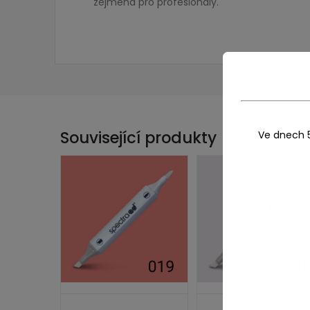
zejména pro profesionály.
Související produkty