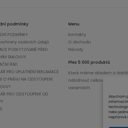
dní podmínky
Menu
NÍ PODMÍNKY
Kontakty
 ochrany osobních údajů
O obchodu
ACE POSKYTOVANÉ PŘED
Návody
NÍM SMLOUVY
Přes 5 000 produktů
AČNÍ ŘÁD
ÁŘ PRO UPLATNĚNÍ REKLAMACE
Které máme skladem a doká
Í O PRÁVU NA ODSTOUPENÍ
nabídnout celkově až v 100 0
LOUVY
variantách.
ÁŘ PRO ODSTOUPENÍ OD
Abychom po
VY
informacím
technologi
S
nebo jedin
nepříznivě o