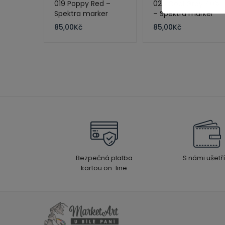
019 Poppy Red –
026 Cool Gray 40%
Spektra marker
– Spektra marker
85,00
Kč
85,00
Kč
Bezpečná platba
S námi ušetří
kartou on-line