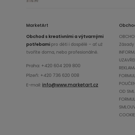
MarketArt
Obcho
Obchod s kreativními a výtvarnými
OBCHOD
potřebami
pro děti i dospělé – ať už
Zásady
tvoříte doma, nebo profesionálně.
INFORM
UZAVŘE
Praha: +420 604 209 800
REKLAM
Plzeň: +420 736 620 008
FORMUL
POUČEN
E-mail:
info@www.marketart.cz
OD SM
FORMUL
SMLOU
COOKIE