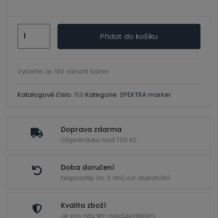
ild
enu
150
Přidat do košíku
Vanilla
-
Spektra
Vyberte ze 190 variant barev.
marker
množství
Katalogové číslo:
150
Kategorie:
SPEKTRA marker
Doprava zdarma
Objednávka nad 700 Kč
Doba doručení
Nejpozději do 3 dnů od objednání
Kvalita zboží
Je pro nás tím nejdůležitějším