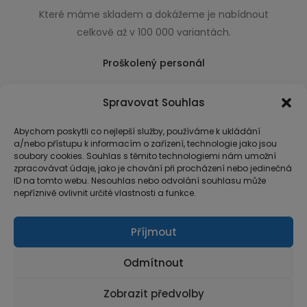
Které máme skladem a dokážeme je nabídnout
celkově až v 100 000 variantách.
Proškolený personál
Který k úsměvu přidá i praktické a užitečné rady
Spravovat Souhlas
usnadňující nákup.
Abychom poskytli co nejlepší služby, používáme k ukládání
a/nebo přístupu k informacím o zařízení, technologie jako jsou
soubory cookies. Souhlas s těmito technologiemi nám umožní
zpracovávat údaje, jako je chování při procházení nebo jedinečná
ID na tomto webu. Nesouhlas nebo odvolání souhlasu může
nepříznivě ovlivnit určité vlastnosti a funkce.
Příjmout
Odmítnout
Zobrazit předvolby
© Copyright 2026 MarketArt