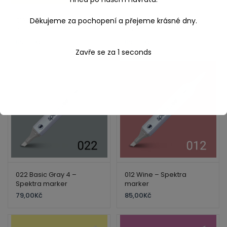
Děkujeme za pochopení a přejeme krásné dny.
016 Orange – Spektra
026 Cool Gray 40% –
marker
Spektra marker
85,00
Kč
85,00
Kč
Zavře se za
1
seconds
022 Basic Gray 4 –
012 Wine – Spektra
Spektra marker
marker
79,00
Kč
85,00
Kč