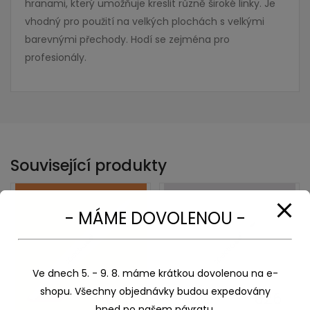
hranami, který umožňuje kreslit různě široké linky. Je
vhodný pro použití na velkých plochách s velkými
barevnými přechody. Hodí se zejména pro
profesionály.
Související produkty
- MÁME DOVOLENOU -
Ve dnech 5. - 9. 8. máme krátkou dovolenou na e-
shopu. Všechny objednávky budou expedovány
hned po našem návratu.