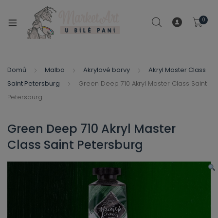
modal-check
0
xpand
ild
xpand
enu
ild
Domů
Malba
Akrylové barvy
Akryl Master Class
xpand
enu
Saint Petersburg
Green Deep 710 Akryl Master Class Saint
ild
xpand
Petersburg
enu
ild
enu
Green Deep 710 Akryl Master
xpand
Class Saint Petersburg
ild
enu
xpand
ild
xpand
enu
ild
xpand
enu