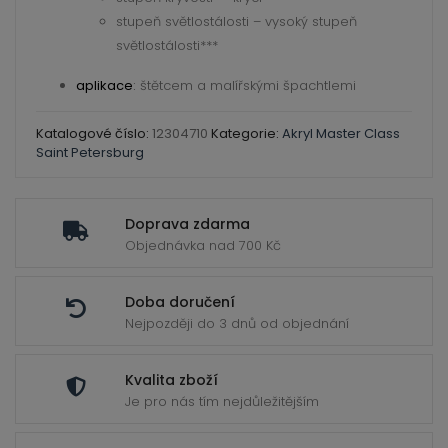
Děkujeme za pochopení a přejeme krásné dny.
stupeň světlostálosti – vysoký stupeň
světlostálosti***
Zavře se za
0
seconds
aplikace
:
štětcem a malířskými špachtlemi
Katalogové číslo:
12304710
Kategorie:
Akryl Master Class
Saint Petersburg
Doprava zdarma
Objednávka nad 700 Kč
Doba doručení
Nejpozději do 3 dnů od objednání
Kvalita zboží
Je pro nás tím nejdůležitějším