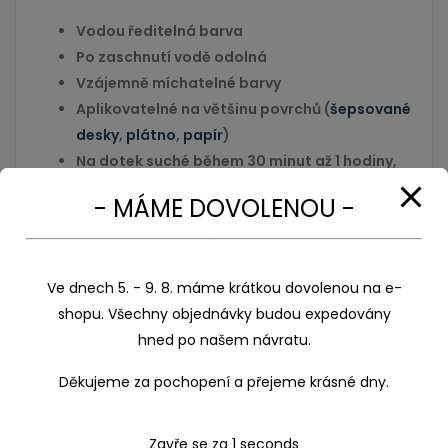
Vodou ředitelná barva
Po zaschnutí vodě odolná
Vzájemně míchatelné barvy
Aplikovatelné na většinu povrchů (
šepsované
desky
,
plátno
,
papír
)
Na dotek suché během 30 minut až 1 hodiny,
kompletně suché za 1-5 dní v
závislosti na
množství nanesených barev.
Lze nanášet
štětcem
s přírodním nebo
syntetickým vlasem,
špachtlemi
a
pěnovými
(molitanovými) štětci
Ekonomické balení 46 ml