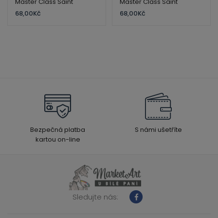
Master Class Saint
Master Class Saint
Petersburg
Petersburg
68,00
Kč
68,00
Kč
Bezpečná platba
S námi ušetříte
kartou on-line
Sledujte nás: