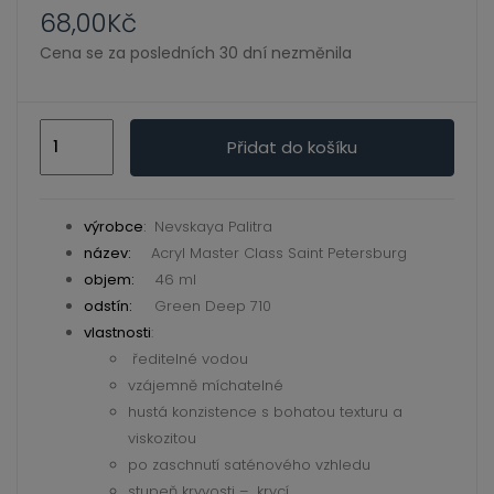
ild
68,00
Kč
enu
Cena se za posledních 30 dní nezměnila
Green
Přidat do košíku
Deep
710
Akryl
výrobce
:
Nevskaya Palitra
Master
název:
Acryl Master Class Saint Petersburg
Class
objem:
46 ml
Saint
odstín:
Green Deep 710
- MÁME DOVOLENOU -
Petersburg
vlastnosti
:
ředitelné vodou
množství
vzájemně míchatelné
Ve dnech 5. - 9. 8. máme krátkou dovolenou na e-
hustá konzistence s bohatou texturu a
shopu. Všechny objednávky budou expedovány
viskozitou
hned po našem návratu.
po zaschnutí saténového vzhledu
stupeň kryvosti – krycí