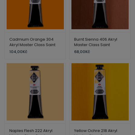
Cadmium Orange 304
Burnt Sienna 406 Akryl
Akryl Master Class Saint
Master Class Saint
Petersburg
Petersburg
104,00
Kč
68,00
Kč
Naples Flesh 222 Akryl
Yellow Ochre 218 Akryl