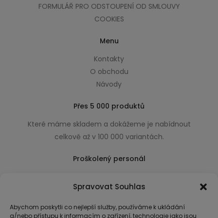
FORMULÁŘ PRO ODSTOUPENÍ OD SMLOUVY
COOKIES
Menu
Kontakty
O obchodu
Návody
Přes 5 000 produktů
Které máme skladem a dokážeme je nabídnout
celkově až v 100 000 variantách.
Proškolený personál
Který k úsměvu přidá i praktické a užitečné rady
Spravovat Souhlas
usnadňující nákup.
Abychom poskytli co nejlepší služby, používáme k ukládání
a/nebo přístupu k informacím o zařízení, technologie jako jsou